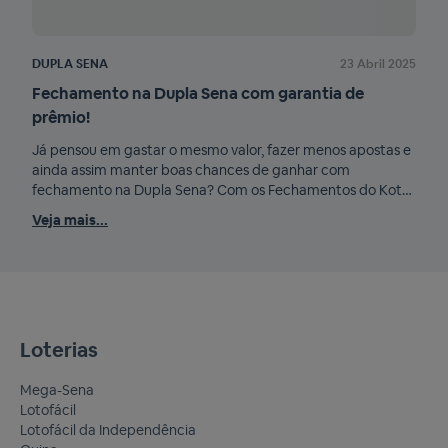
DUPLA SENA
23 Abril 2025
DUP
Fechamento na Dupla Sena com garantia de
Qua
prêmio!
Sen
Já pensou em gastar o mesmo valor, fazer menos apostas e
A D
ainda assim manter boas chances de ganhar com
atra
fechamento na Dupla Sena? Com os Fechamentos do Kotas
conc
Plus, isso é possível! Essa técnica ajuda a eliminar repetições
Dupl
Veja mais...
Veja
desnecessárias e tornar suas apostas em Quinas, Quadras e
Dupl
Ternos muito mais eficientes. Bora aprender como
disp
funciona? […]
Loterias
Mega-Sena
Lotofácil
Lotofácil da Independência