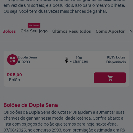
em vez de um sorteio, ela possui dois. Isso para o mesmo bilhete.
Ou seja, você tem duas vezes mais chances de ganhar.
Em breve
Crie Seu Jogo
Bolões
Últimos Resultados
Como Apostar
N
Dupla Sena
10/15 kotas
10x
+ chances
#10293
Disponíveis
R$ 5,00
Bolão
Bolões da
Dupla Sena
Os bolões da Dupla Sena do Kotas Plus ajudam a aumentar suas
chanves de ganhar nessa modalidade lotérica. Confira abaixo a
lista com os jogos de bolão que temos para hoje, sexta-feira,
07/08/2026, no concurso 2993, com premiação estimada em R$