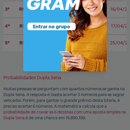
3º
R$ 32.248.449,87
2355
16/04/2
4º
R$ 31.479.548,88
2212
17/04/20
5º
R$ 30.835.432,29
2070
25/04/2
Probabilidades Dupla Sena
Muitas pessoas se perguntam com quantos números se ganha na
Dupla Sena. A resposta é: basta acertar 3 números para se sagrar
vencedor. Porém, para ganhar o grande prêmio desta loteria, é
preciso acertar 6 números. A matemática calcula que
a
probabilidade de cravar as 6 dezenas com uma aposta simples na
Dupla Sena
é de uma chance em 15.890.700.