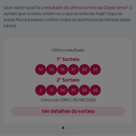
Quer saber qual foi o
resultado do último sorteio da Dupla Sena
? O
sorteio que ocorreu ontem ou o que aconteceu hoje? Aqui no
Kotas Plus é possível conferir todos os resultados da história dessa
loteria.
Último resultado
1º Sorteio
10
14
16
21
30
31
2º Sorteio
2
11
34
35
38
48
Concurso 2992 | 05/08/2026
Ver detalhes do sorteio