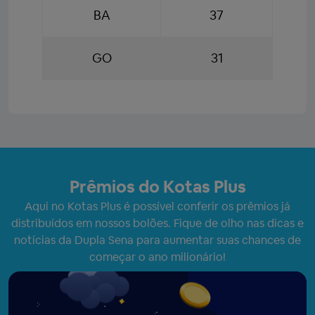
BA
37
GO
31
Prêmios do Kotas Plus
Aqui no Kotas Plus é possível conferir os prêmios já
distribuídos em nossos bolões. Fique de olho nas dicas e
notícias da Dupla Sena para aumentar suas chances de
começar o ano milionário!