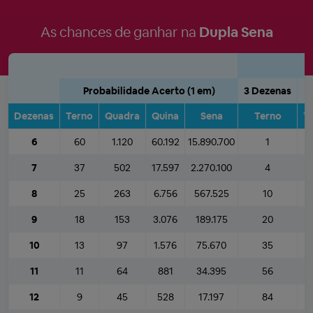
As chances de ganhar na
Dupla Sena
Probabilidade Acerto (1 em)
3 Dezenas
Dezenas
Terno
Quadra
Quina
Sena
Terno
T
6
60
1.120
60.192
15.890.700
1
7
37
502
17.597
2.270.100
4
8
25
263
6.756
567.525
10
9
18
153
3.076
189.175
20
10
13
97
1.576
75.670
35
11
11
64
881
34.395
56
12
9
45
528
17.197
84