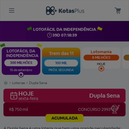
LOTOFÁCIL DA INDEPENDÊNCIA
39D 07:18:39
LOTOFÁCIL DA
Lotomania
Trem das 11
INDEPENDÊNCIA
8 MILHÕES
300 MILHÕES
100 MIL
HOJE
15 de setembro
PRÓX. SEGUNDA
Loterias
Dupla Sena
HOJE
Dupla Sena
sexta-feira
R$ 750 mil
CONCURSO 2993
ACUMULADA
A Dupla Sena é uma loteria que tem uma grande peculiaridade: