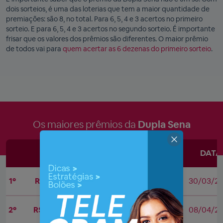
dois sorteios, é uma das loterias que tem a maior quantidade de
premiações: são 8, no total. Para 6, 5, 4 e 3 acertos no primeiro
sorteio. E para 6, 5, 4 e 3 acertos no segundo sorteio. É importante
frisar que os valores dos prêmios são diferentes. O maior prêmio
de todos vai para
quem acertar as 6 dezenas do primeiro sorteio
.
Os maiores prêmios da
Dupla Sena
VALOR
CONCURSO
DATA
1º
R$ 37.550.377,02
2643
30/03/2
2º
R$ 34.964.445,18
2499
08/04/2