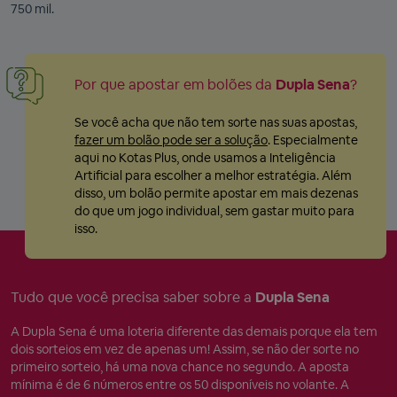
750 mil.
Por que apostar em bolões da
Dupla Sena
?
Se você acha que não tem sorte nas suas apostas,
fazer um bolão pode ser a solução
. Especialmente
aqui no Kotas Plus, onde usamos a Inteligência
Artificial para escolher a melhor estratégia. Além
disso, um bolão permite apostar em mais dezenas
do que um jogo individual, sem gastar muito para
isso.
Tudo que você precisa saber sobre a
Dupla Sena
A Dupla Sena é uma loteria diferente das demais porque ela tem
dois sorteios em vez de apenas um! Assim, se não der sorte no
primeiro sorteio, há uma nova chance no segundo. A aposta
mínima é de 6 números entre os 50 disponíveis no volante. A