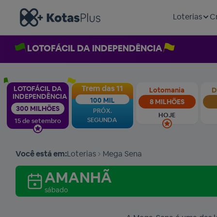
Loterias
C
LOTOFÁCIL DA INDEPENDÊNCIA
Trem das 11
LOTOFÁCIL DA
Lotomania
D
INDEPENDÊNCIA
100 MIL
8 MILHÕES
300 MILHÕES
PRÓX.
HOJE
SEGUNDA
15 de setembro
Você está em:
Loterias
Mega Sena
AMANHÃ
sábado