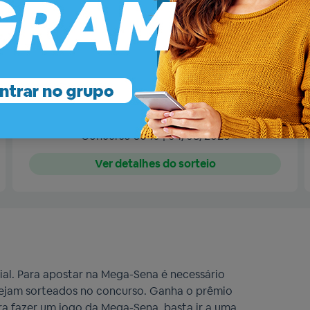
Sena
? Ou já está esperando o resultado de hoje? Talvez os 
sa modalidade lotérica.
Resultado de
terça-feira
03
16
24
30
49
54
Concurso 3040 | 04/08/2026
Ver detalhes do sorteio
ial. Para apostar na Mega-Sena é necessário
 sejam sorteados no concurso. Ganha o prêmio
a fazer um jogo da Mega-Sena, basta ir a uma