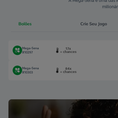
A Mega-Sena é uma das lo
milioná
Bolões
Crie Seu Jogo
Mega-Sena
17x
+ chances
#10297
Mega-Sena
84x
+ chances
#10303