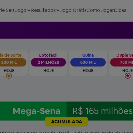
rie Seu Jogo
Resultados
Jogo Grátis
Como Jogar
Dicas
ia de Sorte
Lotofácil
Quina
Dupla S
300 MIL
2 MILHÕES
600 MIL
750 M
HOJE
HOJE
HOJE
HOJE
Mega-Sena
R$ 165 milhões
ACUMULADA