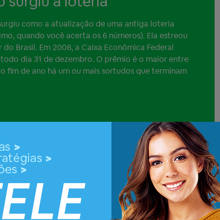
surgiu a loteria
 surgiu como a atualização de uma antiga loteria
imo, quando você acerta os 6 números). Ela estreou
r do Brasil. Em 2008, a Caixa Econômica Federal
 todo dia 31 de dezembro. O prêmio é o maior entre
todo fim de ano há um ou mais sortudos que terminam
s da
Mega-Sena