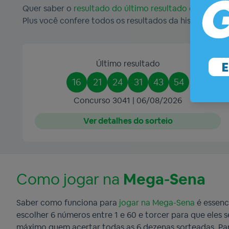
Quer saber o
resultado do último resultado da Mega-
Plus você confere todos os resultados da história des
Último resultado
16
21
24
31
43
54
Concurso 3041 | 06/08/2026
Ver detalhes do sorteio
Como jogar na
Mega-Sena
Saber como funciona para
jogar na Mega-Sena
é essenc
escolher 6 números entre 1 e 60 e torcer para que eles
máximo quem acertar todas as 6 dezenas sorteadas. Par