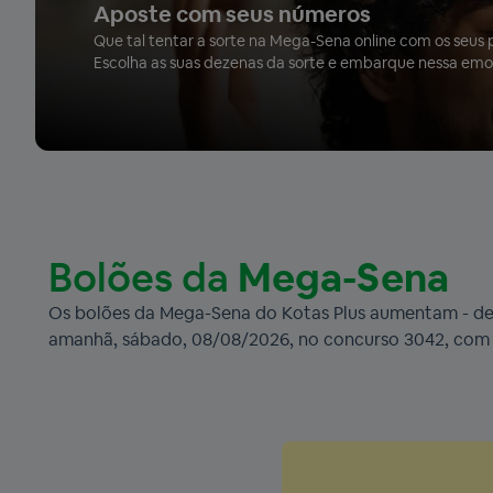
Aposte com seus números
Que tal tentar a sorte na Mega-Sena online com os seus p
Escolha as suas dezenas da sorte e embarque nessa emo
Bolões da
Mega-Sena
Os bolões da Mega-Sena do Kotas Plus aumentam - de v
amanhã, sábado, 08/08/2026, no concurso 3042, com 