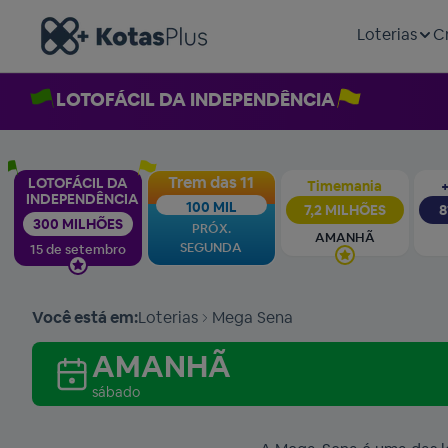
Loterias
C
LOTOFÁCIL DA INDEPENDÊNCIA
Trem das 11
LOTOFÁCIL DA
Timemania
+
INDEPENDÊNCIA
100 MIL
7,2 MILHÕES
8
300 MILHÕES
PRÓX.
AMANHÃ
SEGUNDA
15 de setembro
Você está em:
Loterias
Mega Sena
AMANHÃ
sábado