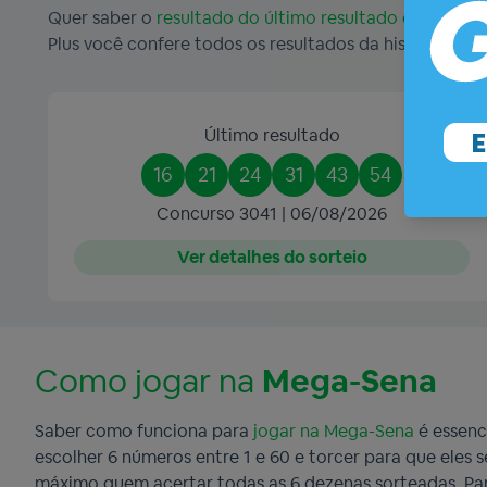
Quer saber o
resultado do último resultado da Mega-
Plus você confere todos os resultados da história des
Último resultado
16
21
24
31
43
54
Concurso 3041 | 06/08/2026
Ver detalhes do sorteio
Como jogar na
Mega-Sena
Saber como funciona para
jogar na Mega-Sena
é essenc
escolher 6 números entre 1 e 60 e torcer para que eles
máximo quem acertar todas as 6 dezenas sorteadas. Par