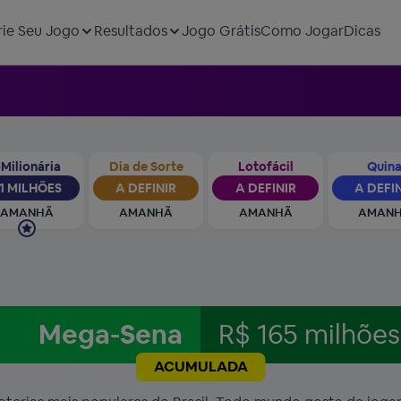
rie Seu Jogo
Resultados
Jogo Grátis
Como Jogar
Dicas
Milionária
Dia de Sorte
Lotofácil
Quin
1 MILHÕES
A DEFINIR
A DEFINIR
A DEFI
AMANHÃ
AMANHÃ
AMANHÃ
AMAN
Mega-Sena
R$ 165 milhões
ACUMULADA