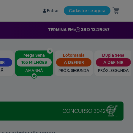
Entrar
Cadastre-se agora
38D 13:29:55
TERMINA EM:
a
Mega Sena
Lotomania
Dupla Sena
NIR
165 MILHÕES
A DEFINIR
A DEFINIR
HÃ
AMANHÃ
PRÓX. SEGUNDA
PRÓX. SEGUNDA
CONCURSO 3042