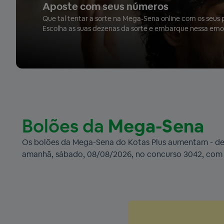
Aposte com seus números
Que tal tentar a sorte na Mega-Sena online com os seus p
Escolha as suas dezenas da sorte e embarque nessa emo
Bolões da
Mega-Sena
Os bolões da Mega-Sena do Kotas Plus aumentam - de v
amanhã, sábado, 08/08/2026, no concurso 3042, com 