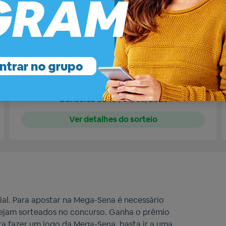
Sena
? Ou já está esperando o resultado de hoje? Talvez os 
sa modalidade lotérica.
Resultado de
terça-feira
03
16
24
30
49
54
Concurso 3040 | 04/08/2026
Ver detalhes do sorteio
ial. Para apostar na Mega-Sena é necessário
 sejam sorteados no concurso. Ganha o prêmio
a fazer um jogo da Mega-Sena, basta ir a uma