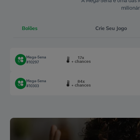
A Mega-Sena é uma das lo
milioná
Bolões
Crie Seu Jogo
Mega-Sena
17x
+ chances
#10297
Mega-Sena
84x
+ chances
#10303