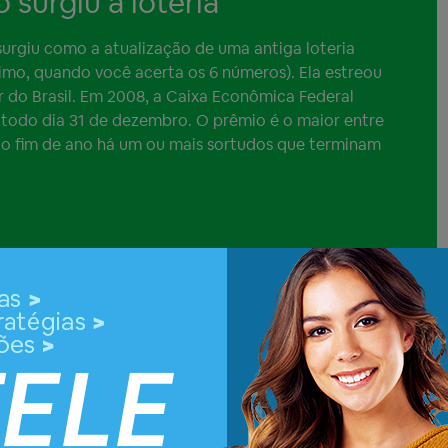
surgiu a loteria
 surgiu como a atualização de uma antiga loteria
imo, quando você acerta os 6 números). Ela estreou
r do Brasil. Em 2008, a Caixa Econômica Federal
 todo dia 31 de dezembro. O prêmio é o maior entre
todo fim de ano há um ou mais sortudos que terminam
s da
Mega-Sena