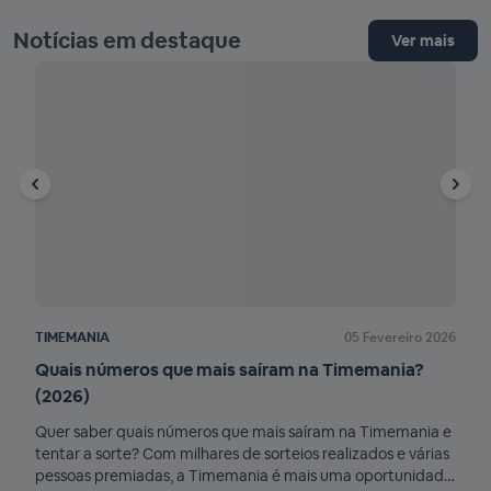
Notícias em destaque
Ver mais
TIMEMANIA
05 Fevereiro 2026
TIM
Quais números que mais saíram na Timemania?
Qua
(2026)
Ti
Quer saber quais números que mais saíram na Timemania e
Essa
tentar a sorte? Com milhares de sorteios realizados e várias
apos
pessoas premiadas, a Timemania é mais uma oportunidade
núm