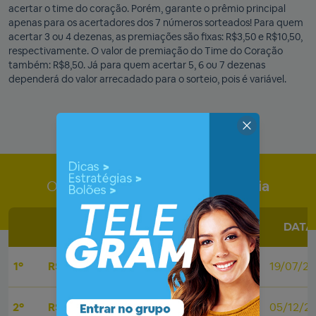
acertar o time do coração. Porém, garante o prêmio principal
apenas para os acertadores dos 7 números sorteados! Para quem
acertar 3 ou 4 dezenas, as premiações são fixas: R$3,50 e R$10,50,
respectivamente. O valor de premiação do Time do Coração
também: R$8,50. Já para quem acertar 5, 6 ou 7 dezenas
dependerá do valor arrecadado para o sorteio, pois é variável.
Os maiores prêmios da
Timemania
VALOR
CONCURSO
DATA
1º
R$ 55.653.685,88
1810
19/07/2
2º
R$ 32.484.301,48
1115
05/12/2