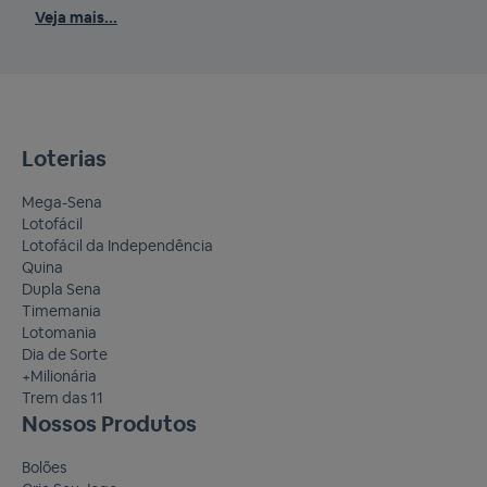
de apostar na loteria e ter a chance de levar prêmios
impo
Veja mais...
Veja
incríveis. E o melhor: ajudando o seu time do coração. Então,
10 n
se você quer ver quais […]
São 
quai
Loterias
Mega-Sena
Lotofácil
Lotofácil da Independência
Quina
Dupla Sena
Timemania
Lotomania
Dia de Sorte
+Milionária
Trem das 11
Nossos Produtos
Bolões