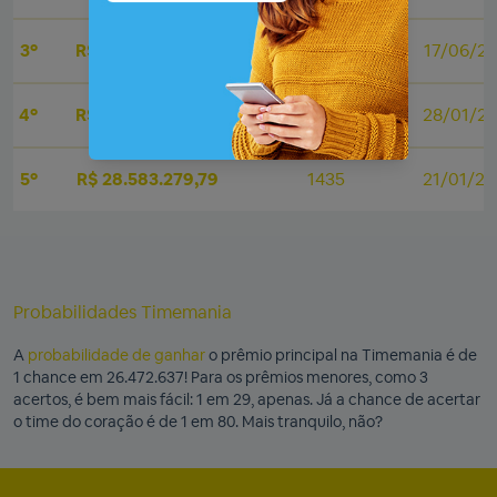
3º
R$ 31.896.094,30
1045
17/06/2
4º
R$ 29.086.425,27
1892
28/01/2
5º
R$ 28.583.279,79
1435
21/01/2
Probabilidades Timemania
A
probabilidade de ganhar
o prêmio principal na Timemania é de
1 chance em 26.472.637! Para os prêmios menores, como 3
acertos, é bem mais fácil: 1 em 29, apenas. Já a chance de acertar
o time do coração é de 1 em 80. Mais tranquilo, não?