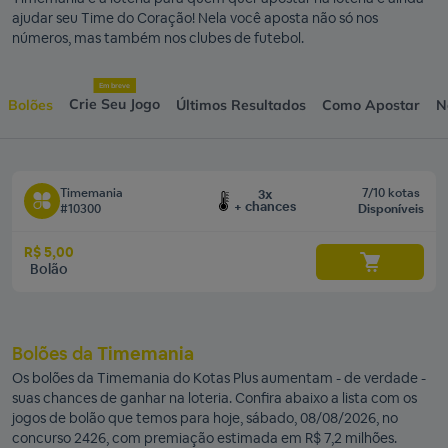
ajudar seu Time do Coração! Nela você aposta não só nos
números, mas também nos clubes de futebol.
Em breve
Crie Seu Jogo
Bolões
Últimos Resultados
Como Apostar
N
Timemania
7/10 kotas
3x
+ chances
#10300
Disponíveis
R$ 5,00
Bolão
Bolões da
Timemania
Os bolões da Timemania do Kotas Plus aumentam - de verdade -
suas chances de ganhar na loteria. Confira abaixo a lista com os
jogos de bolão que temos para hoje, sábado, 08/08/2026, no
concurso 2426, com premiação estimada em R$ 7,2 milhões.