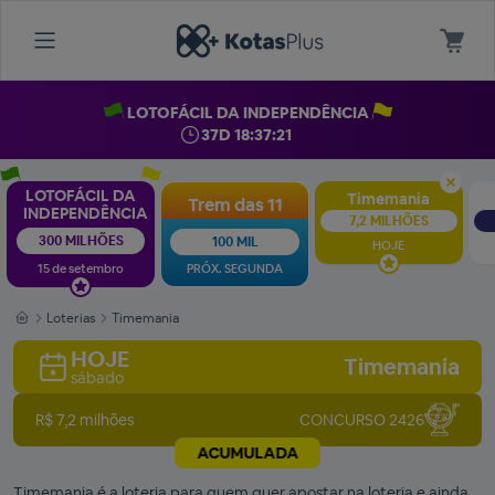
LOTOFÁCIL DA INDEPENDÊNCIA
37D 18:37:20
LOTOFÁCIL DA
Timemania
Trem das 11
INDEPENDÊNCIA
7,2 MILHÕES
300 MILHÕES
100 MIL
HOJE
15 de setembro
PRÓX. SEGUNDA
Loterias
Timemania
HOJE
Timemania
sábado
R$ 7,2 milhões
CONCURSO 2426
ACUMULADA
Timemania é a loteria para quem quer apostar na loteria e ainda