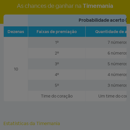
As chances de ganhar na
Timemania
Probabilidade acerto (1
Dezenas
Faixas de premiação
Quantidade de ac
1º
7 números
2º
6 números
3º
5 números
10
4º
4 números
5º
3 números
Time do coração
Um time do cor
Estatísticas da Timemania