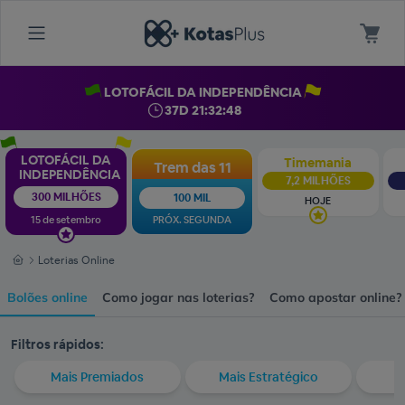
LOTOFÁCIL DA INDEPENDÊNCIA
37D 21:32:47
LOTOFÁCIL DA
Timemania
Trem das 11
INDEPENDÊNCIA
7,2 MILHÕES
300 MILHÕES
100 MIL
HOJE
15 de setembro
PRÓX. SEGUNDA
Loterias Online
Bolões online
Como jogar nas loterias?
Como apostar online?
Filtros rápidos:
Mais Premiados
Mais Estratégico