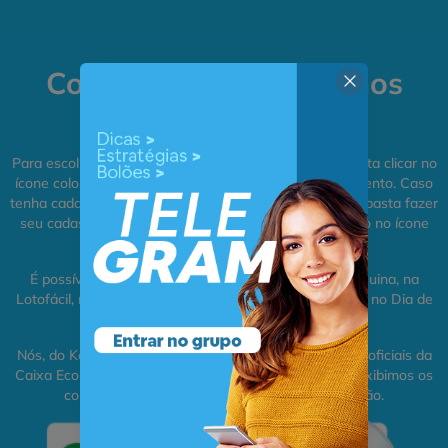
Como apostar online nos
bolões do site?
Para escolher o jogo de loteria que mais te agrada, basta clicar no
ícone colorido do carrinho e depois em finalizar pagamento. Caso
tenha cadastro, basta fazer seu login. Caso não tenha, basta fazer
seu cadastro nas loterias online do Kotas Plus clicando no ícone
no topo da tela.
É possível apostar pela internet na Mega-Sena, na Quina, na
Lotofácil, na Lotomania, na Dupla Sena, na +Milionária, no Dia de
Sorte e na Timemania.
Nós, do Kotas Plus, registramos os jogos nas lotéricas oficiais da
Caixa Econômica Federal, digitalizamos os bilhetes e exibimos os
comprovantes na conta de quem adquiriu o bolão.