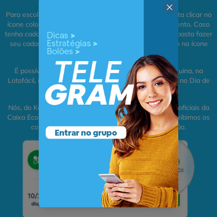
Para escolher o jogo de loteria que mais te agrada, basta clicar no
ícone colorido do carrinho e depois em finalizar pagamento. Caso
tenha cadastro, basta fazer seu login. Caso não tenha, basta fazer
seu cadastro nas loterias online do Kotas Plus clicando no ícone
no topo da tela.
É possível apostar pela internet na Mega-Sena, na Quina, na
Lotofácil, na Lotomania, na Dupla Sena, na +Milionária, no Dia de
Sorte e na Timemania.
Nós, do Kotas Plus, registramos os jogos nas lotéricas oficiais da
Caixa Econômica Federal, digitalizamos os bilhetes e exibimos os
comprovantes na conta de quem adquiriu o bolão.