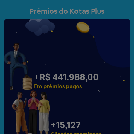
Prêmios do Kotas Plus
+
R$ 441.990,00
Em prêmios pagos
+
15,129