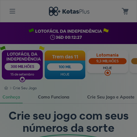
LOTOFÁCIL DA INDEPENDÊNCIA
36D 00:12:26
LOTOFÁCIL DA
Lotomania
Trem das 11
INDEPENDÊNCIA
9,3 MILHÕES
300 MILHÕES
100 MIL
HOJE
15 de setembro
HOJE
Crie Seu Jogo
Conheça
Como Funciona
Crie Seu Jogo e Aposte
Crie seu jogo com seus
números da sorte