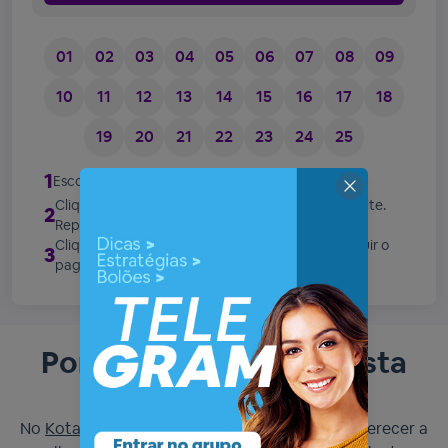
01
02
03
04
05
06
07
08
09
10
11
12
13
14
15
16
17
18
19
20
21
22
23
24
25
1
Escolha seus números no quadro ao lado.
Clique em "Incluir Aposta" para reservar seu palpite.
2
Repita estas 2 etapas quantas vezes quiser.
Clique em "Finalizar Aposta" e pronto! É só concluir o
3
pagamento e aguardar o sorteio.
Por que fazer uma aposta
com o Kotas Plus?
No
Kotas Plus
, estamos comprometidos em oferecer a