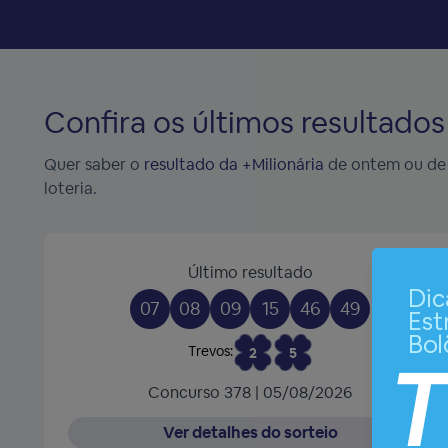
Confira os últimos resultado
Quer saber o
resultado da +Milionária
de ontem ou de h
loteria.
Último resultado
07
08
09
15
46
49
Trevos:
2
5
Concurso 378 | 05/08/2026
Ver detalhes do sorteio