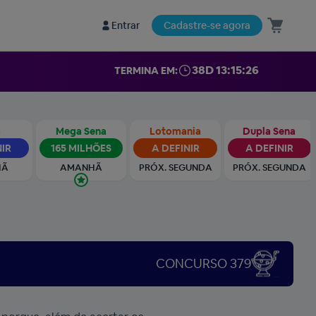
Entrar
Cadastre-se agora
38D 13:15:25
TERMINA EM:
a
Mega Sena
Lotomania
Dupla Sena
NIR
165 MILHÕES
A DEFINIR
A DEFINIR
HÃ
AMANHÃ
PRÓX. SEGUNDA
PRÓX. SEGUNDA
CONCURSO 379