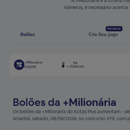
A +Milionária é a loteria m
números, é necessário acertar 
Em breve
Bolões
Crie Seu Jogo
+Milionária
9x
+ chances
#10295
Bolões da
+Milionária
Os bolões da +Milionária do Kotas Plus aumentam - de 
amanhã, sábado, 08/08/2026, no concurso 379, com p