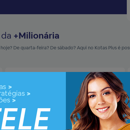
s da
+Milionária
oje? De quarta-feira? De sábado? Aqui no Kotas Plus é possí
Resultado de
domingo
01
14
15
21
30
47
Trevos:
4
6
Concurso 377 | 02/08/2026
Ver detalhes do sorteio