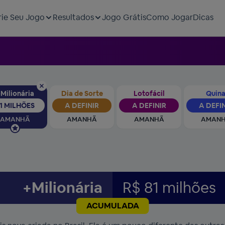
rie Seu Jogo
Resultados
Jogo Grátis
Como Jogar
Dicas
Milionária
Dia de Sorte
Lotofácil
Quin
1 MILHÕES
A DEFINIR
A DEFINIR
A DEFI
AMANHÃ
AMANHÃ
AMANHÃ
AMAN
+Milionária
R$ 81 milhões
ACUMULADA