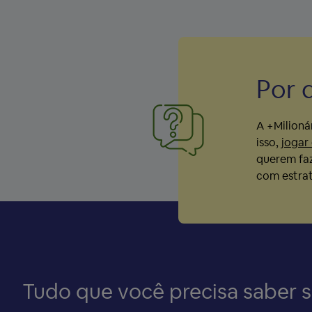
Por 
A +Milioná
isso,
jogar
querem faz
com estraté
Tudo que você precisa saber 