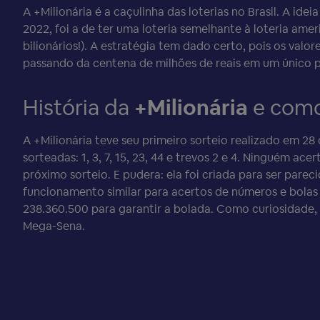
A +Milionária é a caçulinha das loterias no Brasil. A i
2022, foi a de ter uma loteria semelhante à loteria ame
bilionários!). A estratégia tem dado certo, pois os val
passando da centena de milhões de reais em um único 
História da
+Milionária
e como 
A +Milionária teve seu primeiro sorteio realizado em 2
sorteadas: 1, 3, 7, 15, 23, 44 e trevos 2 e 4. Ninguém a
próximo sorteio. E pudera: ela foi criada para ser pare
funcionamento similar para acertos de números e bolas
238.360.500 para garantir a bolada. Como curiosidade, a
Mega-Sena.