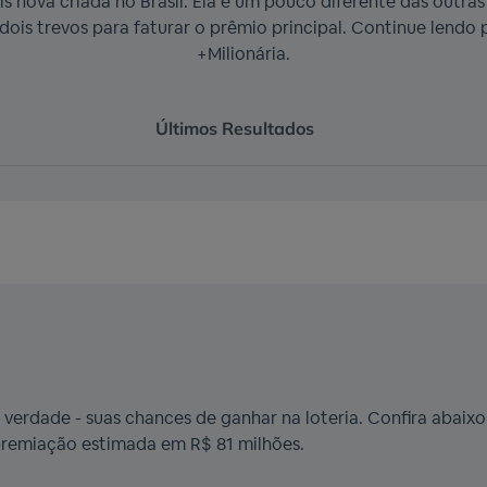
ais nova criada no Brasil. Ela é um pouco diferente das outra
dois trevos para faturar o prêmio principal. Continue lend
+Milionária.
Últimos Resultados
verdade - suas chances de ganhar na loteria. Confira abaixo
remiação estimada em R$ 81 milhões.