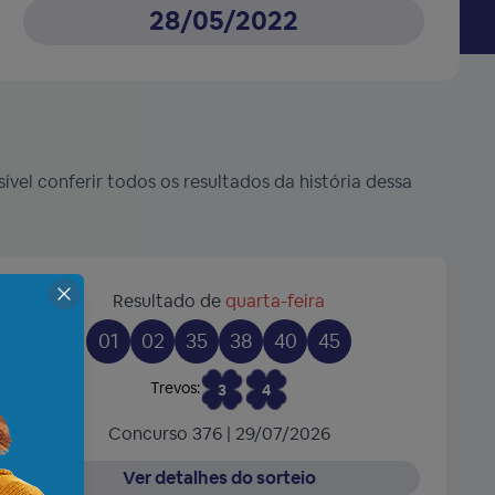
28/05/2022
vel conferir todos os resultados da história dessa
Resultado de
quarta-feira
01
02
35
38
40
45
Trevos:
3
4
Concurso 376 | 29/07/2026
Ver detalhes do sorteio