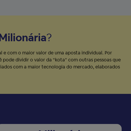
Milionária
?
l e com o maior valor de uma aposta individual. Por
ê pode dividir o valor da “kota” com outras pessoas que
 criados com a maior tecnologia do mercado, elaborados