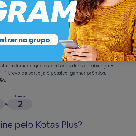
muita sorte para ganhar ao fazer um jogo. Nessa
íveis, e mais 2 trevos, dentre 6, para levar o
sso mesmo. São realizados dois sorteios separados:
alor milionário
quem acertar as duas combinações
+ 1 trevo da sorte já é possível ganhar prêmios.
ão.
Trevos
2
a
ine pelo Kotas Plus?