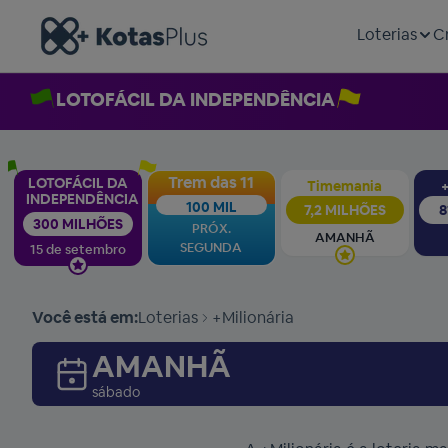
Loterias
C
LOTOFÁCIL DA INDEPENDÊNCIA
Trem das 11
LOTOFÁCIL DA
Timemania
+
INDEPENDÊNCIA
100 MIL
7,2 MILHÕES
8
300 MILHÕES
PRÓX.
AMANHÃ
SEGUNDA
15 de setembro
Você está em:
Loterias
+Milionária
AMANHÃ
sábado