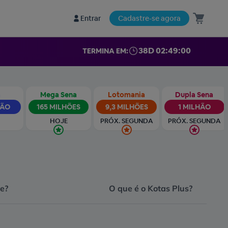
Entrar
Cadastre-se agora
38D 02:48:58
TERMINA EM:
a
Mega Sena
Lotomania
Dupla Sena
HÃO
165 MILHÕES
9,3 MILHÕES
1 MILHÃO
HOJE
PRÓX. SEGUNDA
PRÓX. SEGUNDA
e?
O que é o Kotas Plus?