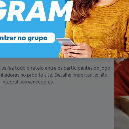
lus é a maneira mais prática, segura e divertida da
 ou computador em nossos bolões, é possível aumentar
o na loteria.
icial no fechamento e desdobramento dos bolões online
 bolão mais precisos para resultados cada vez
us faz todo o rateio entre os participantes do jogo
ganhadoras no próprio site. Detalhe importante: não
integral aos vencedores.