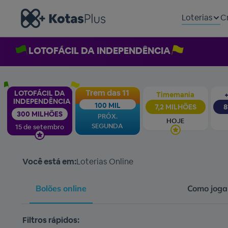
Loterias
C
LOTOFÁCIL DA INDEPENDÊNCIA
Trem das 11
LOTOFÁCIL DA
Timemania
+
INDEPENDÊNCIA
100 MIL
7,2 MILHÕES
8
300 MILHÕES
PRÓX.
HOJE
SEGUNDA
15 de setembro
Você está em:
Loterias Online
Bolões online
Como jogar
Filtros rápidos: