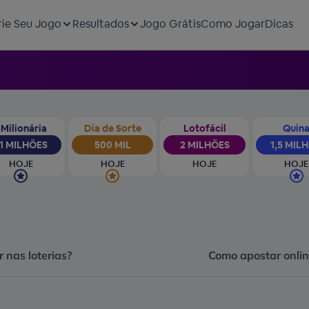
rie Seu Jogo
Resultados
Jogo Grátis
Como Jogar
Dicas
Milionária
Dia de Sorte
Lotofácil
Quin
1 MILHÕES
500 MIL
2 MILHÕES
1,5 MIL
HOJE
HOJE
HOJE
HOJE
 nas loterias?
Como apostar onlin