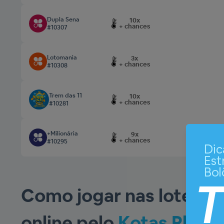
Dupla Sena
10x
+ chances
#10307
Lotomania
3x
+ chances
#10308
Trem das 11
10x
+ chances
#10281
+Milionária
9x
+ chances
#10295
Como jogar nas loterias
online pelo
Kotas Plus
?