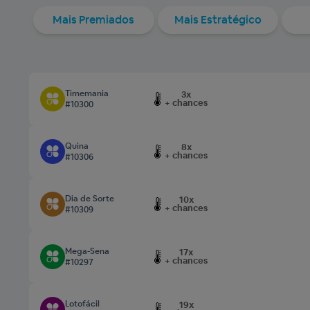
Mais Premiados
Mais Estratégico
Timemania
3x
+ chances
#10300
Quina
8x
+ chances
#10306
Dia de Sorte
10x
+ chances
#10309
Mega-Sena
17x
+ chances
#10297
Lotofácil
19x