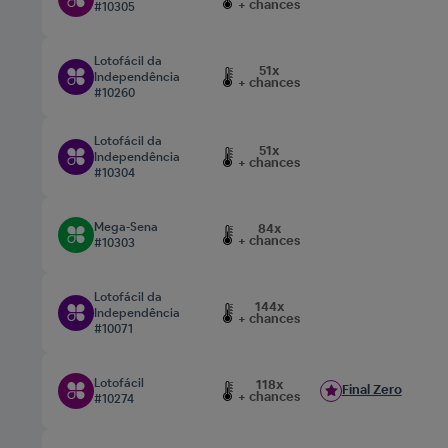
+ chances
#10305
Lotofácil da
51x
Independência
+ chances
#10260
Lotofácil da
51x
Independência
+ chances
#10304
Mega-Sena
84x
+ chances
#10303
Lotofácil da
144x
Independência
+ chances
#10071
Lotofácil
118x
Final Zero
+ chances
#10274