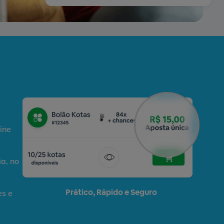
ine
ia, no
Prático, Rápido e Seguro
es e