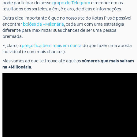
pode participar do nosso
grupo do Telegram
e receber em os
resultados dos sorteios, além, é claro, de dicas e informações.
Outra dica importante é que no nosso site do Kotas Plus é possível
encontrar
bolões da +Milionária
, cada um com uma estratégia
diferente para maximizar suas chances de ser uma pessoa
premiada.
E, claro, o
preço fica bem mais em conta
do que fazer uma aposta
individual (e com mais chances).
Mas vamos ao que te trouxe até aqui: os
números que mais saíram
na +Milionária
.