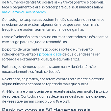
de 6 números (dentre 50 possíveis) + 2 trevos (dentre 6 possíveis),
faça o pagamento e aí é só torcer para que seus números saiam
nas quartas ou aos sábados
.
Contudo, muitas pessoas podem ter dúvidas sobre que números
selecionar ou se existem alguns números que saem com mais
frequência e podem aumentar a chance de ganhar.
Essas dúvidas são bem comuns entre os apostadores e nós criamos
esse artigo para te ajudar a respondê-las.
Do ponto de vista matemático, cada sorteio é um evento
independente, então a
probabilidade
de qualquer dezena ser
sorteada é exatamente igual, que equivale a 12%.
Portanto, os números que mais saem na +Milionária não são
necessariamente os “mais sortudos”.
No entanto, na prática, por serem eventos totalmente aleatórios,
alguns números acabam se repetindo mais que outros.
A +Milionária é uma loteria bem recente ainda, sem muito histórico
de sorteios. Contudo, algumas dezenas se destacam pelo número
de vezes que saíram como o 50, o 15 e o 21.
Ranking com as 50 dezenas mais