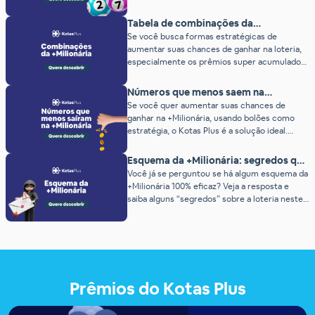
[…]
juntos na +Milionária pode ser uma abordagem
interessante. Leia nosso artigo para descobrir
Tabela de combinações da
o que as estatísticas têm a dizer sobre os
+Milionária: confira as possibilidades
Se você busca formas estratégicas de
sorteios da +Milionária. No Kotas Plus nós
aumentar suas chances de ganhar na loteria,
estamos sempre buscando estatísticas e […]
especialmente os prêmios super acumulados
das combinações da +Milionária, este artigo é
para você. Aqui, no blog do Kotas Plus,
Números que menos saem na
disponibilizamos conteúdos sobre estatísticas
+Milionária (ranking atualizado)
Se você quer aumentar suas chances de
e curiosidades das principais loterias,
ganhar na +Milionária, usando bolões como
ajudando os apostadores a tomarem decisões
estratégia, o Kotas Plus é a solução ideal.
mais precisas. Por isso, decidimos criar esse
Nossa plataforma utiliza tecnologia de ponta e
[…]
inteligência artificial para criar bolões
Esquema da +Milionária: segredos que
altamente eficazes, oferecendo muito mais
ninguém te conta (2026)
Você já se perguntou se há algum esquema da
oportunidades de sucesso. E o melhor: o site
+Milionária 100% eficaz? Veja a resposta e
é super intuitivo e 100% seguro, permitindo
saiba alguns “segredos” sobre a loteria neste
que você […]
artigo!
Prêmios do Kotas Plus