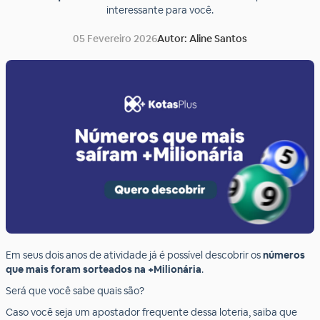
interessante para você.
05 Fevereiro 2026
Autor: Aline Santos
Em seus dois anos de atividade já é possível descobrir os
números
que mais foram sorteados na +Milionária
.
Será que você sabe quais são?
Caso você seja um apostador frequente dessa loteria, saiba que