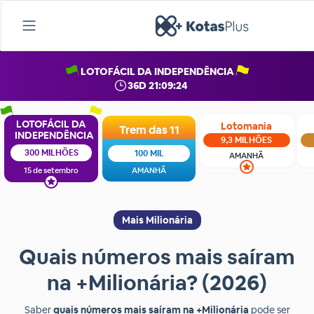
LOTOFÁCIL DA INDEPENDÊNCIA
36D 21:09:24
LOTOFÁCIL DA
Lotomania
Trem das 11
INDEPENDÊNCIA
9,3 MILHÕES
300 MILHÕES
100 MIL
AMANHÃ
15 de setembro
AMANHÃ
Mais Milionária
Quais números mais saíram
na +Milionária? (2026)
Saber
quais números mais saíram na +Milionária
pode ser