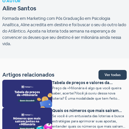
O AUTOR
Aline Santos
Formada em Marketing com Pós Graduação em Psicologia
Analítica, Aline acredita em destino e foi buscar o seu do outro lado
do Atlântico. Aposta na loteria toda semana na esperança de
convencer os deuses que seu destino é ser milionária ainda nessa
vida.
Artigos relacionados
Ver todas
Tabela de preços e valores da
+Milionária (2026)
Preço da +Milionária é algo que você queira
saber, acertei?Você já ouviu dessa nova
loteria? É uma modalidade que tem feito
muito sucesso entre os brasileiros nos
últimos tempos. Diferente da maioria das
Quais os números que mais saíram
loterias tradicionais, a +Milionária oferece
juntos na +Milionária?
Se você é um entusiasta das loterias e busca
prêmios incríveis e chances reais de se tornar
estratégias para aprimorar suas apostas,
um milionário da noite para o dia.Se você está
entender quais os números que mais saíram