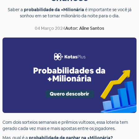
Saber a
probabilidade da +Milionária
é importante se você já
sonhou em se tornar milionário da noite para o dia.
04 Março 2024
Autor: Aline Santos
Com dois sorteios semanais e prêmios vultosos, essa loteria tem
gerado cada vez mais e mais apostas entre os jogadores.
Mas, qual é a
probabilidade de ganhar na +Milionária?