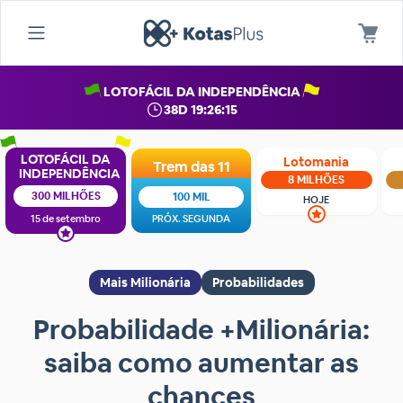
LOTOFÁCIL DA INDEPENDÊNCIA
38D 19:26:14
LOTOFÁCIL DA
Lotomania
Trem das 11
INDEPENDÊNCIA
8 MILHÕES
300 MILHÕES
100 MIL
HOJE
15 de setembro
PRÓX. SEGUNDA
Mais Milionária
Probabilidades
Probabilidade +Milionária:
saiba como aumentar as
chances