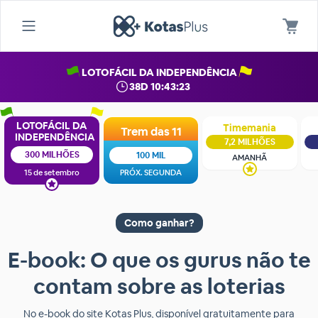
LOTOFÁCIL DA INDEPENDÊNCIA
38D 10:43:22
LOTOFÁCIL DA
Timemania
Trem das 11
INDEPENDÊNCIA
7,2 MILHÕES
300 MILHÕES
100 MIL
AMANHÃ
15 de setembro
PRÓX. SEGUNDA
Como ganhar?
E-book: O que os gurus não te
contam sobre as loterias
No e-book do site Kotas Plus, disponível gratuitamente para