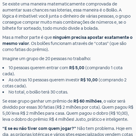
Se existe uma maneira matematicamente comprovada de
aumentar suas chances nas loterias, essa maneira é o Bolão. A
lógica é imbatível: você junta o dinheiro de várias pessoas, o grupo
consegue comprar muito mais combinações de números e, se o
bilhete for sorteado, todo mundo divide a bolada.
Mas a melhor parte é que
ninguém precisa apostar exatamente o
mesmo valor
. Os bolões funcionam através de “cotas” (que são
como fatias do prêmio).
Imagine um grupo de 20 pessoas no trabalho:
10 pessoas querem entrar com
R$ 5,00
(comprando 1 cota
cada).
As outras 10 pessoas querem investir
R$ 10,00
(comprando 2
cotas cada).
No total, o bolão terá 30 cotas.
Se esse grupo ganhar um prêmio de
R$ 60 milhões
, o valor será
dividido por essas 30 fatias (R$ 2 milhões por cota). Quem pagou R$
5,00 leva R$ 2 milhões para casa. Quem pagou o dobro (R$ 10,00),
leva o dobro do prêmio: R$ 4 milhões! Justo, prático e inteligente.
“E se eu não tiver com quem jogar?”
Não tem problema. Hoje em
dia, as próprias lotéricas e vários sites especializados vendem cotas