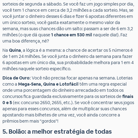
sorteios de segunda a sábado. Se você faz um jogo simples por dia,
você tem 1 chance em cerca de 3,2 milhões a cada sorteio. Mas, se
você juntar o dinheiro desses 6 dias e fizer 6 apostas diferentes em
um único sorteio, você gasta exatamente o mesmo valor da
semana, mas suas chances dão um salto: passam a ser de 6 em 3,2
milhões (o que dá quase
1 chance em 530 mil
naquele dia!). Faz
uma boa diferença, né?
Na
Quina
, a lógica é a mesma: a chance de acertar os 5 números é
de 1 em 24 milhões. Se você junta o dinheiro da semana para fazer
6 apostas em um único dia, sua probabilidade melhora para 1 em 4
milhões naquele sorteio específico.
Dica de Ouro:
Você não precisa focar apenas na semana. Loterias
como a
Mega-Sena, Quina e Lotofácil
têm uma regra especial
onde uma porcentagem do dinheiro arrecadado em todos os
concursos fica guardada exclusivamente para os sorteios de
finais
0 e 5
(ex: concurso 2650, 2655, etc.). Se você concentrar seus jogos
apenas para esses concursos, além de multiplicar suas chances
apostando mais bilhetes de uma vez, você ainda concorre a
prêmios bem mais “gordos”!
5. Bolão: a melhor estratégia de todas