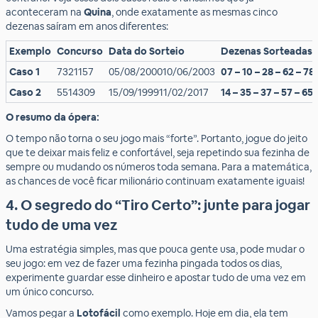
aconteceram na
Quina
, onde exatamente as mesmas cinco
dezenas saíram em anos diferentes:
Exemplo
Concurso
Data do Sorteio
Dezenas Sorteadas
Caso 1
7321157
05/08/200010/06/2003
07 – 10 – 28 – 62 – 78
Caso 2
5514309
15/09/199911/02/2017
14 – 35 – 37 – 57 – 65
O resumo da ópera:
O tempo não torna o seu jogo mais “forte”. Portanto, jogue do jeito
que te deixar mais feliz e confortável, seja repetindo sua fezinha de
sempre ou mudando os números toda semana. Para a matemática,
as chances de você ficar milionário continuam exatamente iguais!
4. O segredo do “Tiro Certo”: junte para jogar
tudo de uma vez
Uma estratégia simples, mas que pouca gente usa, pode mudar o
seu jogo: em vez de fazer uma fezinha pingada todos os dias,
experimente guardar esse dinheiro e apostar tudo de uma vez em
um único concurso.
Vamos pegar a
Lotofácil
como exemplo. Hoje em dia, ela tem