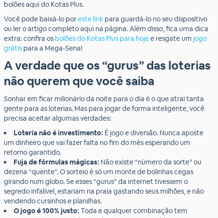
bolões aqui do Kotas Plus.
Você pode baixá-lo por
este link
para guardá-lo no seu dispositivo
ou ler o artigo completo aqui na página. Além disso, fica uma dica
extra: confira os
bolões do Kotas Plus para hoje
e resgate um
jogo
grátis
para a Mega-Sena!
A verdade que os “gurus” das loterias
não querem que você saiba
Sonhar em ficar milionário da noite para o dia é o que atrai tanta
gente para as loterias. Mas para jogar de forma inteligente, você
precisa aceitar algumas verdades:
Loteria não é investimento:
É jogo e diversão. Nunca aposte
um dinheiro que vai fazer falta no fim do mês esperando um
retorno garantido.
Fuja de fórmulas mágicas:
Não existe “número da sorte” ou
dezena “quente”. O sorteio é só um monte de bolinhas cegas
girando num globo. Se esses “gurus” da internet tivessem o
segredo infalível, estariam na praia gastando seus milhões, e não
vendendo cursinhos e planilhas.
O jogo é 100% justo:
Toda e qualquer combinação tem