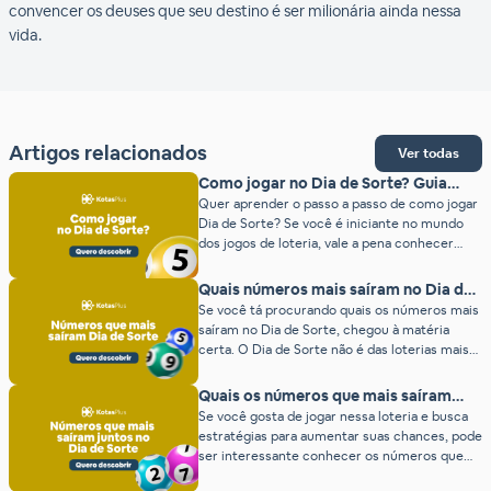
convencer os deuses que seu destino é ser milionária ainda nessa
vida.
Artigos relacionados
Ver todas
Como jogar no Dia de Sorte? Guia
completo atualizado
Quer aprender o passo a passo de como jogar
Dia de Sorte? Se você é iniciante no mundo
dos jogos de loteria, vale a pena conhecer
essa modalidade de aposta e garantir a sua
chance de ganhar ótimos prêmios! Por isso,
Quais números mais saíram no Dia de
para mais informações sobre o Dia de Sorte,
Sorte? (2026)
Se você tá procurando quais os números mais
como funciona, dias de sorteio, entre […]
saíram no Dia de Sorte, chegou à matéria
certa. O Dia de Sorte não é das loterias mais
antigas. O primeiro sorteio foi apenas em
2018. Mas, apesar disso, já é possível saber
Quais os números que mais saíram
pelos sorteios quais são os os números que
juntos no Dia de Sorte?
Se você gosta de jogar nessa loteria e busca
mais saíram no Dia de Sorte. […]
estratégias para aumentar suas chances, pode
ser interessante conhecer os números que
mais saíram juntos no Dia de Sorte. O Dia de