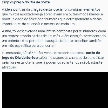
simples
preço do Dia de Sorte
!
A ideia por trás da criação desta loteria foi combinar elementos
que muitos apostadores já apreciavam em outras modalidades: a
oportunidade de selecionar números que correspondem a datas
importantes do calendário pessoal de cada um.
Assim, foi desenvolvida uma loteria composta por 31 números, cada
um representando os dias de um mês. Além disso, foi acrescentado
um prêmio extra, permitindo aos participantes escolher também
um mês específico para concorrer.
Interessante, não é? Então, venha descobrir conosco o
custo do
jogo do Dia de Sorte
e saiba mais sobre as chances de conquistar
prêmios nesta loteria, que já podemos adiantar que são bastante
atrativas!