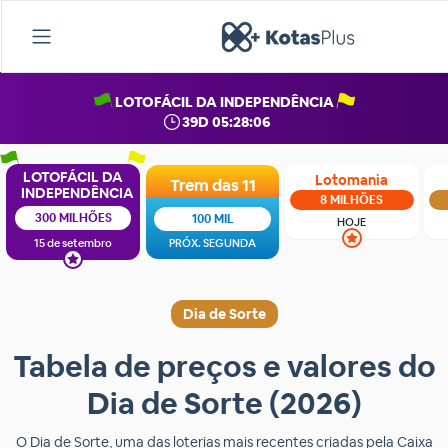
LOTOFÁCIL DA INDEPENDÊNCIA
39D 05:28:05
LOTOFÁCIL DA
Lotomania
Trem das 11
INDEPENDÊNCIA
8 MILHÕES
300 MILHÕES
100 MIL
HOJE
15 de setembro
PRÓX. SEGUNDA
Dia de Sorte
Tabela de preços e valores do
Dia de Sorte (2026)
O Dia de Sorte, uma das loterias mais recentes criadas pela Caixa