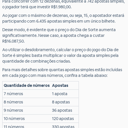
Para concorrer com 12 dezenas, equivalente a 742 apostas simples,
o jogador terá que investir R$1.980,00.
Ao jogar com o máximo de dezenas, ou seja, 15, o apostador estará
participando com 6.435 apostas simples em um único bilhete.
Desse modo, é evidente que o preço do Dia de Sorte aumenta
significativamente. Nesse caso, a aposta chega a custar
R$16.087,50.
Ao utilizar o desdobramento, calcular o preço do jogo do Dia de
Sorte é simples: basta multiplicar o valor da aposta simples pela
quantidade de combinações criadas.
Para mais detalhes sobre quantas apostas simples estão incluídas
em cada jogo com mais números, confira a tabela abaixo:
Quantidade de números
Apostas
7 números
1 aposta
8 números
8 apostas
9 números
36 apostas
10 números
120 apostas
11 números
330 apostas