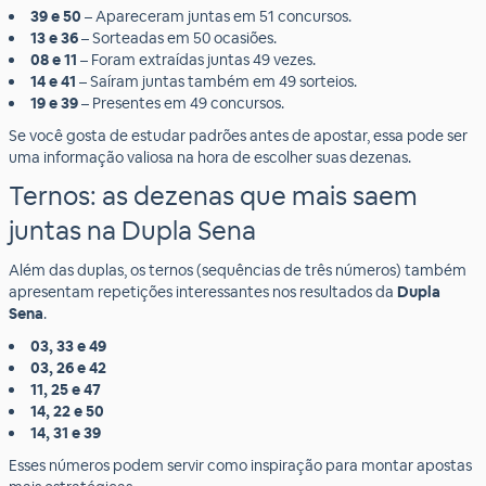
39 e 50
– Apareceram juntas em 51 concursos.
13 e 36
– Sorteadas em 50 ocasiões.
08 e 11
– Foram extraídas juntas 49 vezes.
14 e 41
– Saíram juntas também em 49 sorteios.
19 e 39
– Presentes em 49 concursos.
Se você gosta de estudar padrões antes de apostar, essa pode ser
uma informação valiosa na hora de escolher suas dezenas.
Ternos: as dezenas que mais saem
juntas na Dupla Sena
Além das duplas, os ternos (sequências de três números) também
apresentam repetições interessantes nos resultados da
Dupla
Sena
.
03, 33 e 49
03, 26 e 42
11, 25 e 47
14, 22 e 50
14, 31 e 39
Esses números podem servir como inspiração para montar apostas