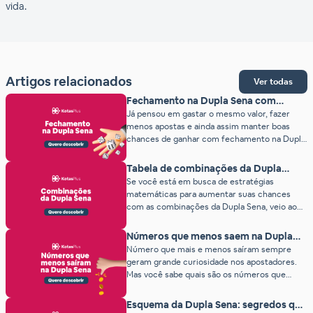
vida.
Artigos relacionados
Ver todas
Fechamento na Dupla Sena com
garantia de prêmio!
Já pensou em gastar o mesmo valor, fazer
menos apostas e ainda assim manter boas
chances de ganhar com fechamento na Dupla
Sena? Com os Fechamentos do Kotas Plus,
isso é possível! Essa técnica ajuda a eliminar
Tabela de combinações da Dupla
repetições desnecessárias e tornar suas
Sena: confira as possibilidades
Se você está em busca de estratégias
apostas em Quinas, Quadras e Ternos muito
matemáticas para aumentar suas chances
mais eficientes. Bora aprender como
com as combinações da Dupla Sena, veio ao
funciona? […]
lugar certo. Por aqui compartilhamos
conteúdos sobre estatísticas e curiosidades
Números que menos saem na Dupla
das loterias, ajudando apostadores a entender
Sena (ranking atualizado)
Número que mais e menos saíram sempre
melhor os sorteios. Inclusive esse artigo é um
geram grande curiosidade nos apostadores.
bom exemplo, pois é uma matéria sobre todas
Mas você sabe quais são os números que
as combinações da […]
menos saem na Dupla Sena? Nesse texto você
vai descobrir os números que menos saíram
Esquema da Dupla Sena: segredos que
em todos esses anos da Dupla Sena. Além