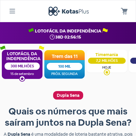
LOTOFÁCIL DA INDEPENDÊNCIA
38D 02:56:14
LOTOFÁCIL DA
Timemania
Trem das 11
INDEPENDÊNCIA
7,2 MILHÕES
300 MILHÕES
100 MIL
HOJE
15 de setembro
PRÓX. SEGUNDA
Dupla Sena
Quais os números que mais
saíram juntos na Dupla Sena?
A
Dupla Sena
é uma modalidade de loteria bastante atrativa, pois