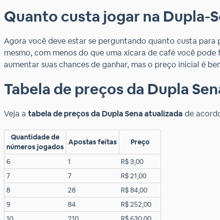
Quanto custa jogar na Dupla-S
Agora você deve estar se perguntando quanto custa para 
mesmo, com menos do que uma xícara de café você pode t
aumentar suas chances de ganhar, mas o preço inicial é bem
Tabela de preços da Dupla Sen
Veja a
tabela de preços da Dupla Sena atualizada
de acordo
Quantidade de
Apostas feitas
Preço
números jogados
6
1
R$ 3,00
7
7
R$ 21,00
8
28
R$ 84,00
9
84
R$ 252,00
10
210
R$ 630,00