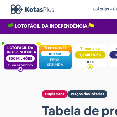
Loterias
C
LOTOFÁCIL DA INDEPENDÊNCIA
Trem das 11
LOTOFÁCIL DA
Timemania
+
INDEPENDÊNCIA
100 MIL
7,2 MILHÕES
8
300 MILHÕES
PRÓX.
HOJE
SEGUNDA
15 de setembro
Dupla Sena
Preços das loterias
Tabela de pr