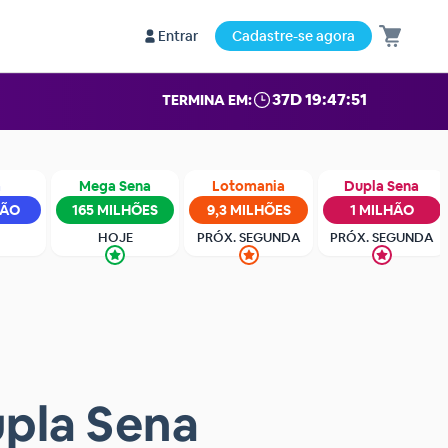
Entrar
Cadastre-se agora
37D 19:47:50
TERMINA EM:
a
Mega Sena
Lotomania
Dupla Sena
HÃO
165 MILHÕES
9,3 MILHÕES
1 MILHÃO
HOJE
PRÓX. SEGUNDA
PRÓX. SEGUNDA
upla Sena