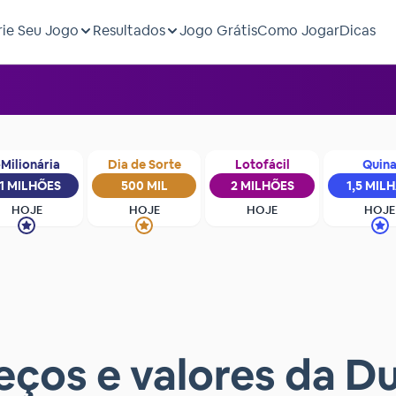
rie Seu Jogo
Resultados
Jogo Grátis
Como Jogar
Dicas
Milionária
Dia de Sorte
Lotofácil
Quin
1 MILHÕES
500 MIL
2 MILHÕES
1,5 MIL
HOJE
HOJE
HOJE
HOJE
eços e valores da D