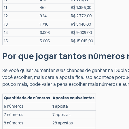
11
462
R$ 1.386,00
12
924
R$ 2.772,00
13
1.716
R$ 5.148,00
14
3.003
R$ 9.009,00
15
5.005
R$ 15.015,00
Por que jogar tantos números 
Se você quiser aumentar suas chances de ganhar na Dupla
você escolher, mais cara a aposta fica.Isso acontece porq
pouco mais, pode valer a pena escolher mais números e aum
Quantidade de números
Apostas equivalentes
6 números
1 aposta
7 números
7 apostas
8 números
28 apostas