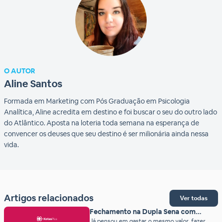
O AUTOR
Aline Santos
Formada em Marketing com Pós Graduação em Psicologia
Analítica, Aline acredita em destino e foi buscar o seu do outro lado
do Atlântico. Aposta na loteria toda semana na esperança de
convencer os deuses que seu destino é ser milionária ainda nessa
vida.
Artigos relacionados
Ver todas
Fechamento na Dupla Sena com
garantia de prêmio!
Já pensou em gastar o mesmo valor, fazer