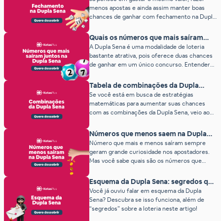
menos apostas e ainda assim manter boas
chances de ganhar com fechamento na Dupla
Sena? Com os Fechamentos do Kotas Plus,
isso é possível! Essa técnica ajuda a eliminar
Quais os números que mais saíram
repetições desnecessárias e tornar suas
juntos na Dupla Sena?
A Dupla Sena é uma modalidade de loteria
apostas em Quinas, Quadras e Ternos muito
bastante atrativa, pois oferece duas chances
mais eficientes. Bora aprender como
de ganhar em um único concurso. Entender
funciona? […]
os números que mais saíram juntos na Dupla
Sena por ser importante para alguns
Tabela de combinações da Dupla
apostadores. Na Dupla Sena o apostador
Sena: confira as possibilidades
Se você está em busca de estratégias
escolhe seis números entre os 50 disponíveis,
matemáticas para aumentar suas chances
e cada sorteio conta com dois conjuntos […]
com as combinações da Dupla Sena, veio ao
lugar certo. Por aqui compartilhamos
conteúdos sobre estatísticas e curiosidades
Números que menos saem na Dupla
das loterias, ajudando apostadores a entender
Sena (ranking atualizado)
Número que mais e menos saíram sempre
melhor os sorteios. Inclusive esse artigo é um
geram grande curiosidade nos apostadores.
bom exemplo, pois é uma matéria sobre todas
Mas você sabe quais são os números que
as combinações da […]
menos saem na Dupla Sena? Nesse texto você
vai descobrir os números que menos saíram
Esquema da Dupla Sena: segredos que
em todos esses anos da Dupla Sena. Além
ninguém conta (2026)
Você já ouviu falar em esquema da Dupla
disso, vamos te dar algumas dicas para jogar.
Sena? Descubra se isso funciona, além de
Se você quer melhorar suas […]
“segredos” sobre a loteria neste artigo!