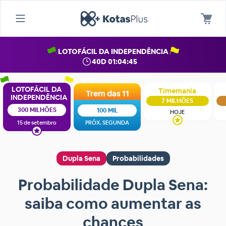
LOTOFÁCIL DA INDEPENDÊNCIA
40D 01:04:44
LOTOFÁCIL DA
Timemania
Trem das 11
INDEPENDÊNCIA
7 MILHÕES
300 MILHÕES
100 MIL
HOJE
15 de setembro
PRÓX. SEGUNDA
Dupla Sena
Probabilidades
Probabilidade Dupla Sena:
saiba como aumentar as
chances