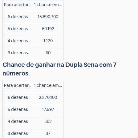
Para acertar…
1 chance em…
6 dezenas
15.890.700
5 dezenas
60.192
4 dezenas
1.120
3 dezenas
60
Chance de ganhar na Dupla Sena com 7
números
Para acertar…
1 chance em…
6 dezenas
2.270.100
5 dezenas
17.597
4 dezenas
502
3 dezenas
37