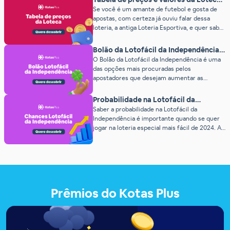
loterias tradicionais, a +Milionária oferece
(2026)
Se você é um amante de futebol e gosta de
prêmios incríveis e chances reais de se tornar
apostas, com certeza já ouviu falar dessa
um milionário da noite para o dia.Se você está
loteria, a antiga Loteria Esportiva, e quer saber
[…]
o preço da Loteca.Em tempos das “Bets”, a
Loteca é a loteria oficial do país autorizada
Bolão da Lotofácil da Independência
pelo Governo para a Caixa Econômica
2026: o melhor site
O Bolão da Lotofácil da Independência é uma
Federal.Mas afinal, o que é a Loteca?A Loteca
das opções mais procuradas pelos
[…]
apostadores que desejam aumentar as
chances de ganhar uma grande quantia de
forma coletiva. Neste ano, essa modalidade de
Probabilidade na Lotofácil da
jogo promete ser ainda mais atrativa, já que os
Independência em 2026
Saber a probabilidade na Lotofácil da
prêmios especiais da Lotofácil da
Independência é importante quando se quer
Independência são tradicionalmente muito
jogar na loteria especial mais fácil de 2024. A
maiores, despertando o interesse de […]
Lotofácil da Independência é uma das loterias
mais aguardadas do ano, atraindo milhares de
apostadores em busca de realizar o sonho de
ficar milionário da noite para o dia. Este
sorteio especial, que acontece […]
Prêmios do Kotas Plus