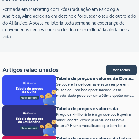
Formada em Marketing com Pós Graduação em Psicologia
Analítica, Aline acredita em destino e foi buscar o seu do outro lado
do Atlântico. Aposta na loteria toda semana na esperança de
convencer os deuses que seu destino é ser milionária ainda nessa
vida.
Artigos relacionados
Ver todas
Tabela de preços e valores da Quina
(2026)
Se você é fã de loterias e está sempre em
busca de uma boa oportunidade, essa
modalidade pode ser uma ótima opção para
você, ainda mais depois que descobrir o preço
da Quina. A Quina é uma das loterias mais
Tabela de preços e valores da
populares do Brasil e oferece a chance de
+Milionária (2026)
Preço da +Milionária é algo que você queira
ganhar prêmios incríveis todos os dias. O […]
saber, acertei?Você já ouviu dessa nova
loteria? É uma modalidade que tem feito
muito sucesso entre os brasileiros nos
últimos tempos. Diferente da maioria das
Tabela de preços e valores da Loteca