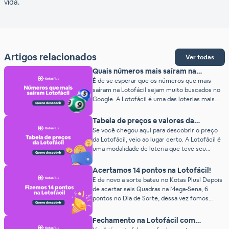
vida.
Artigos relacionados
Ver todas
Quais números mais saíram na
Lotofácil? (2026)
É de se esperar que os números que mais
saíram na Lotofácil sejam muito buscados no
Google. A Lotofácil é uma das loterias mais
populares do país, com centenas de
apostadores tentando a sorte todos os dias.
Tabela de preços e valores da
E, justamente por ter uma frequência diária,
Lotofácil (2026)
Se você chegou aqui para descobrir o preço
são muitos sorteios ao longo dos anos! Isso
da Lotofácil, veio ao lugar certo. A Lotofácil é
quer dizer que […]
uma modalidade de loteria que teve seu
primeiro concurso em 2003, pela Caixa
Econômica Federal. Desde então, o jogo se
Acertamos 14 pontos na Lotofácil!
tornou uma febre entre os apostadores
E de novo a sorte bateu no Kotas Plus! Depois
brasileiros, devido aos prêmios incríveis e
de acertar seis Quadras na Mega-Sena, 6
facilidade de jogar. Além das premiações
pontos no Dia de Sorte, dessa vez fomos
generosas, […]
premiados no bolão da Lotofácil e acertamos
14 pontos! Quem joga no Kotas Plus sabe que
Fechamento na Lotofácil com
somos muuuito pé-quentes. O bolão vencedor