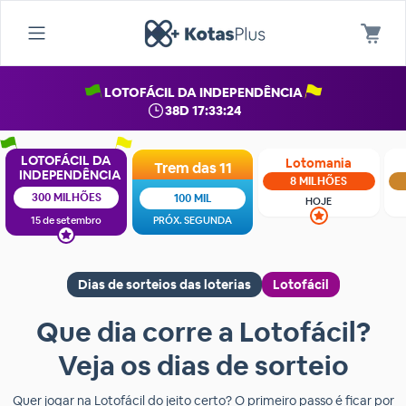
LOTOFÁCIL DA INDEPENDÊNCIA
38D 17:33:24
LOTOFÁCIL DA
Lotomania
Trem das 11
INDEPENDÊNCIA
8 MILHÕES
300 MILHÕES
100 MIL
HOJE
15 de setembro
PRÓX. SEGUNDA
Dias de sorteios das loterias
Lotofácil
Que dia corre a Lotofácil?
Veja os dias de sorteio
Quer jogar na Lotofácil do jeito certo? O primeiro passo é ficar por