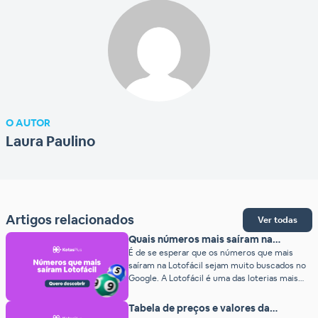
O AUTOR
Laura Paulino
Artigos relacionados
Ver todas
Quais números mais saíram na
Lotofácil? (2026)
É de se esperar que os números que mais
saíram na Lotofácil sejam muito buscados no
Google. A Lotofácil é uma das loterias mais
populares do país, com centenas de
apostadores tentando a sorte todos os dias.
Tabela de preços e valores da
E, justamente por ter uma frequência diária,