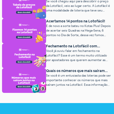
Lotofácil (2026)
Se você chegou aqui para descobrir o preço
são muitos sorteios ao longo dos anos! Isso
da Lotofácil, veio ao lugar certo. A Lotofácil é
quer dizer que […]
uma modalidade de loteria que teve seu
primeiro concurso em 2003, pela Caixa
Econômica Federal. Desde então, o jogo se
Acertamos 14 pontos na Lotofácil!
tornou uma febre entre os apostadores
E de novo a sorte bateu no Kotas Plus! Depois
brasileiros, devido aos prêmios incríveis e
de acertar seis Quadras na Mega-Sena, 6
facilidade de jogar. Além das premiações
pontos no Dia de Sorte, dessa vez fomos
generosas, […]
premiados no bolão da Lotofácil e acertamos
14 pontos! Quem joga no Kotas Plus sabe que
Fechamento na Lotofácil com
somos muuuito pé-quentes. O bolão vencedor
garantia de prêmio!
Você já ouviu falar em fechamento na
custou apenas R$10 aos usuários e levou o […]
Lotofácil? Esse é um termo muito utilizado
por apostadores que querem aumentar as
chances de ganhar prêmios, usando
estratégias inteligentes para reduzir a
Quais os números que mais saíram
quantidade de apostas necessárias. Com as
juntos na Lotofácil?
Se você é um entusiasta das loterias pode ser
técnicas certas, é possível montar jogos
importante conhecer os números que mais
otimizados que eliminam repetições e
saíram juntos na Lotofácil. Essa informação
potencializam suas chances de acerto —
pode ser valiosa na hora de montar suas
mesmo investindo […]
apostas. Além disso, participar de bolões
confiáveis, como os oferecidos pelo Kotas
Plus, pode potencializar suas oportunidades
de ganho. Clique aqui e veja os bolões
disponíveis […]