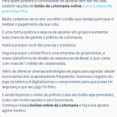
Para quem prefere a comodidade de apostar sem sair de casa,
existem opções de
bolão da Lotomania online
,
como o oferecido
pelo Kotas Plus.
Basta cadastrar-se no site, escolher o bolão que deseja participar e
realizar o pagamento da sua cota.
É uma forma prática e segura de apostar em grupo e aumentar
suas chances de ganhar o prêmio da Lotomania.
Prática porque você não precisa ir à lotérica.
Segura porque o Kotas Plus é uma empresa do grupo Kotas, a
maior plataforma de divisão de assinaturas do Brasil, e que conta
com mais de 1 milhão de cadastrados.
Além de oferecer diversas estratégias de jogos para agradar desde
os iniciantes até os apostadores frequentes, fazemos o registro do
jogo na lotérica e digitalizamos o comprovante para que possa ter
segurança que seu jogo foi feito.
E ainda fazemos o rateio do prêmio (caso seu bolão seja premiado),
tudo com muita rapidez e zero burocracia.
Conheça nossos
bolões online da Lotomania
e faça sua aposta
agora mesmo.