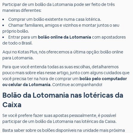
Participar de um bolão da Lotomania pode ser feito de três
maneiras diferentes:
Comprar um bolão existente numa casa lotérica.
Chamar familiares, amigos e vizinhos e montar juntos o seu
próprio bolão.
Entrar para um
bolão online da Lotomania
com apostadores
de todo o Brasil.
Aqui no Kotas Plus, nós oferecemos a última opção: bolão online
para Lotomania.
Para que você entenda todas as suas escolhas, detalharemos
pouco mais sobre elas nesse artigo, junto com alguns cuidados que
você precisa ter na hora de comprar um
bolão pelo computador
ou celular da Lotomania
. Continue acompanhando!
Bolão da Lotomania nas lotéricas da
Caixa
Se você prefere fazer suas apostas pessoalmente, é possível
participar de um bolão da Lotomania nas lotéricas da Caixa.
Basta saber sobre os bolões disponíveis na unidade mais próxima