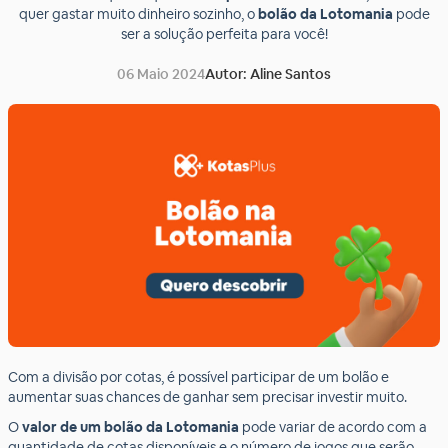
quer gastar muito dinheiro sozinho, o
bolão da Lotomania
pode
ser a solução perfeita para você!
06 Maio 2024
Autor: Aline Santos
Com a divisão por cotas, é possível participar de um bolão e
aumentar suas chances de ganhar sem precisar investir muito.
O
valor de um bolão da Lotomania
pode variar de acordo com a
quantidade de cotas disponíveis e o número de jogos que serão