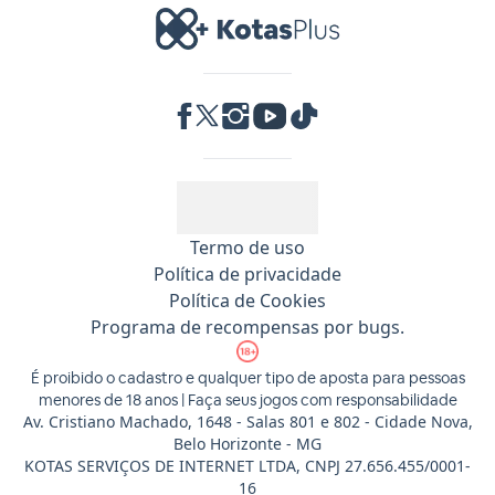
RA 1000
Termo de uso
Política de privacidade
Política de Cookies
Programa de recompensas por bugs.
É proibido o cadastro e qualquer tipo de aposta para pessoas
menores de 18 anos | Faça seus jogos com responsabilidade
Av. Cristiano Machado, 1648 - Salas 801 e 802 - Cidade Nova,
Belo Horizonte - MG
KOTAS SERVIÇOS DE INTERNET LTDA, CNPJ 27.656.455/0001-
16