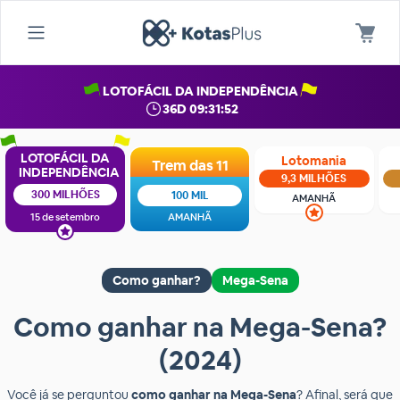
LOTOFÁCIL DA INDEPENDÊNCIA
36D 09:31:52
LOTOFÁCIL DA
Lotomania
Trem das 11
INDEPENDÊNCIA
9,3 MILHÕES
300 MILHÕES
100 MIL
AMANHÃ
15 de setembro
AMANHÃ
Como ganhar?
Mega-Sena
Como ganhar na Mega-Sena?
(2024)
Você já se perguntou
como ganhar na Mega-Sena
? Afinal, será que