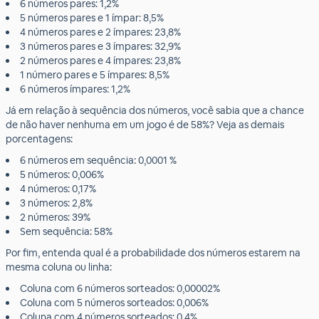
6 números pares: 1,2%
5 números pares e 1 ímpar: 8,5%
4 números pares e 2 ímpares: 23,8%
3 números pares e 3 ímpares: 32,9%
2 números pares e 4 ímpares: 23,8%
1 número pares e 5 ímpares: 8,5%
6 números ímpares: 1,2%
Já em relação à sequência dos números, você sabia que a chance
de não haver nenhuma em um jogo é de 58%? Veja as demais
porcentagens:
6 números em sequência: 0,0001 %
5 números: 0,006%
4 números: 0,17%
3 números: 2,8%
2 números: 39%
Sem sequência: 58%
Por fim, entenda qual é a probabilidade dos números estarem na
mesma coluna ou linha:
Coluna com 6 números sorteados: 0,00002%
Coluna com 5 números sorteados: 0,006%
Coluna com 4 números sorteados: 0,4%