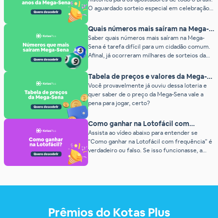
seus jogos. O e-book foi feito por uma equipe
O aguardado sorteio especial em celebração
matemática especializada em dados lotéricos,
aos 30 anos da Mega-Sena (concurso 3010)
[…]
promete pagar um prêmio estimado em R$
Quais números mais saíram na Mega-
200 milhões. O grande diferencial deste
Sena? (2026)
Saber quais números mais saíram na Mega-
concurso? O prêmio não acumula! Abaixo,
Sena é tarefa difícil para um cidadão comum.
detalhamos tudo o que você precisa saber
Afinal, já ocorreram milhares de sorteios da
sobre as regras, […]
loteria até hoje. A Mega-Sena é uma das
loterias mais populares do país e milhares de
Tabela de preços e valores da Mega-
pessoas jogam todas as semanas na
Sena (2026)
Você provavelmente já ouviu dessa loteria e
esperança de ganhar seu prêmio milionário.
quer saber de o preço da Mega-Sena vale a
Mas você sabe quais números mais […]
pena para jogar, certo?
Como ganhar na Lotofácil com
frequência? Verdadeiro ou falso?
Assista ao vídeo abaixo para entender se
“Como ganhar na Lotofácil com frequência” é
verdadeiro ou falso. Se isso funcionasse, a
Caixa já tinha fechado. Tem gente dizendo que
se você pegar dois volantes, dividir os
números no meio e cruzar tudo… pronto: tá
rico. Ele diz que você marca 8 números de 1 a
[…]
Prêmios do Kotas Plus