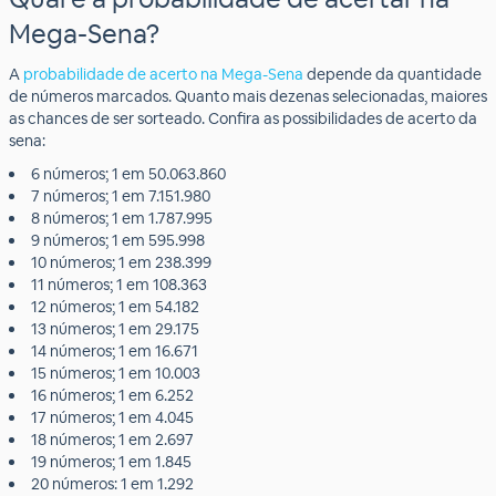
Mega-Sena?
A
probabilidade de acerto na Mega-Sena
depende da quantidade
de números marcados. Quanto mais dezenas selecionadas, maiores
as chances de ser sorteado. Confira as possibilidades de acerto da
sena:
6 números; 1 em 50.063.860
7 números; 1 em 7.151.980
8 números; 1 em 1.787.995
9 números; 1 em 595.998
10 números; 1 em 238.399
11 números; 1 em 108.363
12 números; 1 em 54.182
13 números; 1 em 29.175
14 números; 1 em 16.671
15 números; 1 em 10.003
16 números; 1 em 6.252
17 números; 1 em 4.045
18 números; 1 em 2.697
19 números; 1 em 1.845
20 números: 1 em 1.292