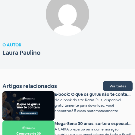
O AUTOR
Laura Paulino
Artigos relacionados
Ver todas
E-book: O que os gurus não te contam
sobre as loterias
No e-book do site Kotas Plus, disponível
gratuitamente para download, você
encontrará 5 dicas matematicamente
comprovadas para jogar. Já adiantamos: não há
fórmula milagrosa para vencer. Porém,
Mega-Sena 30 anos: sorteio especial
utilizando combinações e estratégias, é
de R$200 milhões
A CAIXA preparou uma comemoração
possível melhorar – e muito – a qualidade dos
histórica para os apostadores de todo o Brasil.