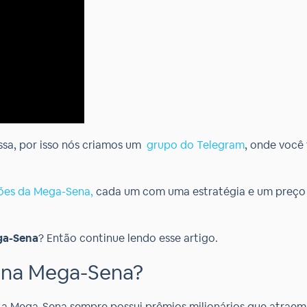
sa, por isso nós criamos um
grupo do
T
elegram
, onde você
lões da Mega-Sena,
cada um com uma estratégia e um preço d
ga-Sena
? Então continue lendo esse artigo.
m na Mega-Sena?
s, a Mega-Sena sempre possui prêmios milionários que atraem