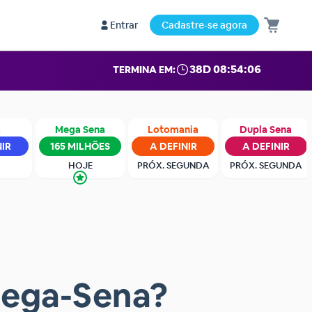
Entrar
Cadastre-se agora
38D 08:54:05
TERMINA EM:
a
Mega Sena
Lotomania
Dupla Sena
NIR
165 MILHÕES
A DEFINIR
A DEFINIR
HOJE
PRÓX. SEGUNDA
PRÓX. SEGUNDA
Mega-Sena?