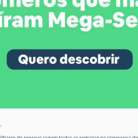
.
milhares de pessoas jogam todas as semanas na esperança de