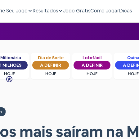
rie Seu Jogo
Resultados
Jogo Grátis
Como Jogar
Dicas
Milionária
Dia de Sorte
Lotofácil
Quin
1 MILHÕES
A DEFINIR
A DEFINIR
A DEFI
HOJE
HOJE
HOJE
HOJE
m
os mais saíram na 