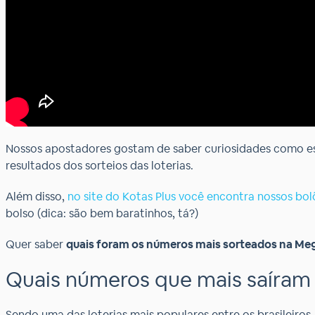
Nossos apostadores gostam de saber curiosidades como es
resultados dos sorteios das loterias.
Além disso,
no site do Kotas Plus você encontra nossos bo
bolso (dica: são bem baratinhos, tá?)
Quer saber
quais foram os números mais sorteados na Me
Quais números que mais saíra
Sendo uma das loterias mais populares entre os brasileiro