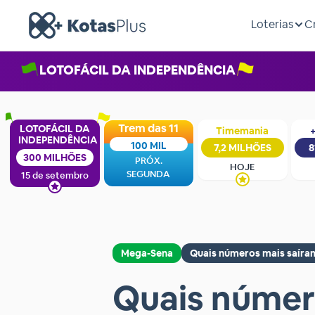
Loterias
C
LOTOFÁCIL DA INDEPENDÊNCIA
Trem das 11
LOTOFÁCIL DA
Timemania
+
INDEPENDÊNCIA
100 MIL
7,2 MILHÕES
8
300 MILHÕES
PRÓX.
HOJE
SEGUNDA
15 de setembro
Mega-Sena
Quais números mais saíra
Quais númer