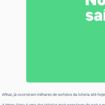
Afinal, já ocorreram milhares de sorteios da loteria até hoje
A Mega-Sena é uma das loterias mais populares do país e 