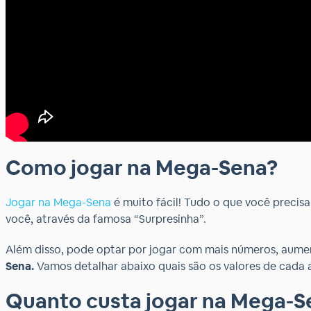
Como jogar na Mega-Sena?
Jogar na Mega-Sena
é muito fácil! Tudo o que você precisa
você, através da famosa “Surpresinha”.
Além disso, pode optar por jogar com mais números, aumen
Sena.
Vamos detalhar abaixo quais são os valores de cada 
Quanto custa jogar na Mega-S