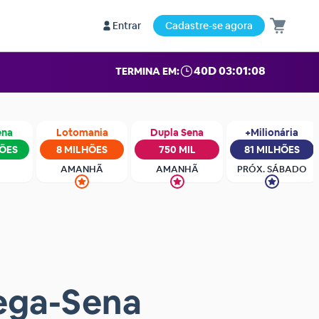
Entrar
Cadastre-se agora
40D 03:01:07
TERMINA EM:
ena
Lotomania
Dupla Sena
+Milionária
HÕES
8 MILHÕES
750 MIL
81 MILHÕES
AMANHÃ
AMANHÃ
PRÓX. SÁBADO
Mega-Sena