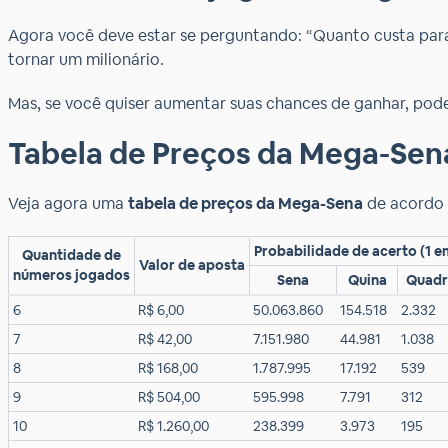
Agora você deve estar se perguntando: “Quanto custa para
tornar um milionário.
Mas, se você quiser aumentar suas chances de ganhar, po
Tabela de Preços da Mega-Sen
Veja agora uma
tabela de preços da Mega-Sena
de acordo 
Probabilidade de acerto (1 e
Quantidade de
Valor de aposta
números jogados
Sena
Quina
Quadr
6
R$ 6,00
50.063.860
154.518
2.332
7
R$ 42,00
7.151.980
44.981
1.038
8
R$ 168,00
1.787.995
17.192
539
9
R$ 504,00
595.998
7.791
312
10
R$ 1.260,00
238.399
3.973
195