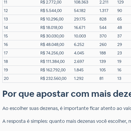
11
R$ 2.772,00
108.363
2.211
129
12
R$ 5.544,00
54.182
1.317
90
13
R$ 10.296,00
29.175
828
65
14
R$ 18.018,00
16.671
544
48
15
R$ 30.030,00
10.003
370
37
16
R$ 48.048,00
6.252
260
29
17
R$ 74.256,00
4.045
188
23
18
R$ 111.384,00
2.697
139
19
19
R$ 162.792,00
1.845
105
16
20
R$ 232.560,00
1.292
81
13​
Por que apostar com mais dez
Ao escolher suas dezenas, é importante ficar atento ao va
A resposta é simples: quanto mais dezenas você escolher, 