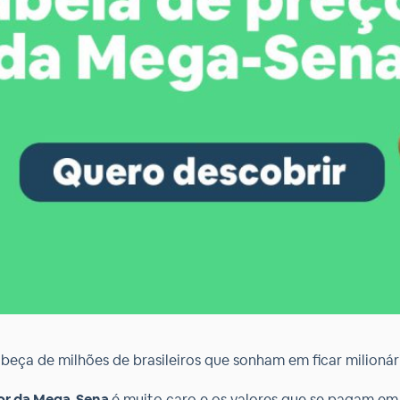
eça de milhões de brasileiros que sonham em ficar milionári
or da Mega-Sena
é muito caro e os valores que se pagam em 