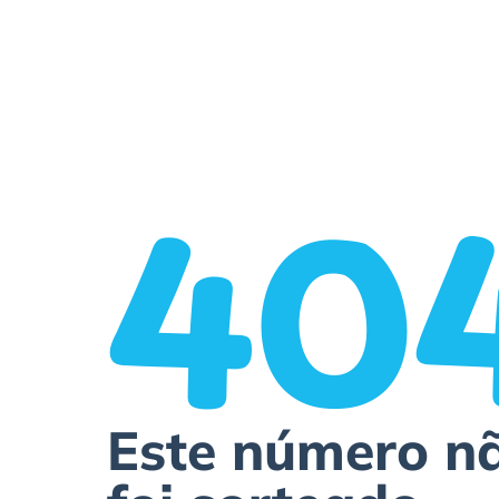
40
Este número n