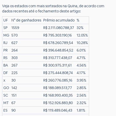
Veja os estados com mais sorteados na Quina, de acordo com
dados recentes até o fechamento deste artigo:
UF
N° de ganhadores
Prêmio acumulado
%
SP
1559
R$ 2.111.080.788,37
32%
MG
570
R$ 795.303.190,16
12.05%
RJ
627
R$ 678.260.789,54
10.28%
PR
264
R$ 396.648.854,52
6.01%
RS
303
R$ 310.777.438,07
4.71%
BA
267
R$ 300.975.311,61
4.56%
DF
225
R$ 275.444.808,74
4.17%
x
30
R$ 260.776.085,16
3.95%
GO
142
R$ 188.089.513,77
2.85%
SC
151
R$ 168.993.400,35
2.56%
MT
67
R$ 152.926.883,80
2.32%
ES
90
R$ 119.489.046,43
1.81%