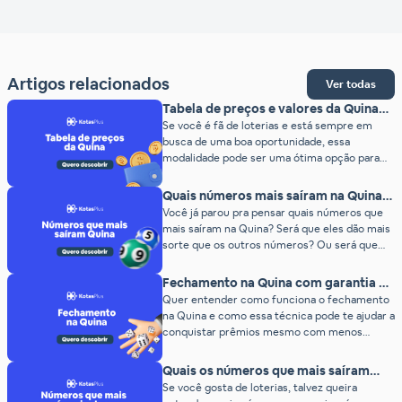
Artigos relacionados
Ver todas
Tabela de preços e valores da Quina
(2026)
Se você é fã de loterias e está sempre em
busca de uma boa oportunidade, essa
modalidade pode ser uma ótima opção para
você, ainda mais depois que descobrir o preço
da Quina. A Quina é uma das loterias mais
Quais números mais saíram na Quina?
populares do Brasil e oferece a chance de
(2026)
Você já parou pra pensar quais números que
ganhar prêmios incríveis todos os dias. O […]
mais saíram na Quina? Será que eles dão mais
sorte que os outros números? Ou será que
isso não faz diferença alguma? Muitas pessoas
que apostam com frequência nas loterias têm
Fechamento na Quina com garantia de
dúvidas desse tipo. E, felizmente, a Estatística
prêmios!
Quer entender como funciona o fechamento
ajuda a responder essa questão (Obrigado,
na Quina e como essa técnica pode te ajudar a
Matemática!) Nós criamos […]
conquistar prêmios mesmo com menos
apostas? Então você está no lugar certo!
Aprenda como jogar com mais eficiência e
Quais os números que mais saíram
descubra como garantir premiações menores
juntos na Quina?
Se você gosta de loterias, talvez queira
com estratégias simples e inteligentes. E o