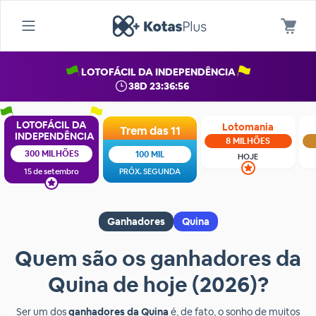
LOTOFÁCIL DA INDEPENDÊNCIA
38D 23:36:56
LOTOFÁCIL DA
Lotomania
Trem das 11
INDEPENDÊNCIA
8 MILHÕES
300 MILHÕES
100 MIL
HOJE
15 de setembro
PRÓX. SEGUNDA
Ganhadores
Quina
Quem são os ganhadores da
Quina de hoje (2026)?
Ser um dos
ganhadores da Quina
é, de fato, o sonho de muitos