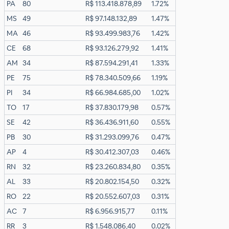
PA
80
R$ 113.418.878,89
1.72%
MS
49
R$ 97.148.132,89
1.47%
MA
46
R$ 93.499.983,76
1.42%
CE
68
R$ 93.126.279,92
1.41%
AM
34
R$ 87.594.291,41
1.33%
PE
75
R$ 78.340.509,66
1.19%
PI
34
R$ 66.984.685,00
1.02%
TO
17
R$ 37.830.179,98
0.57%
SE
42
R$ 36.436.911,60
0.55%
PB
30
R$ 31.293.099,76
0.47%
AP
4
R$ 30.412.307,03
0.46%
RN
32
R$ 23.260.834,80
0.35%
AL
33
R$ 20.802.154,50
0.32%
RO
22
R$ 20.552.607,03
0.31%
AC
7
R$ 6.956.915,77
0.11%
RR
3
R$ 1.548.086,40
0.02%