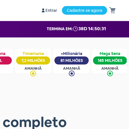
Entrar
Cadastre-se agora
38D 14:50:30
TERMINA EM:
ena
Timemania
+Milionária
Mega Sena
IL
7,2 MILHÕES
81 MILHÕES
165 MILHÕES
AMANHÃ
AMANHÃ
AMANHÃ
a completo