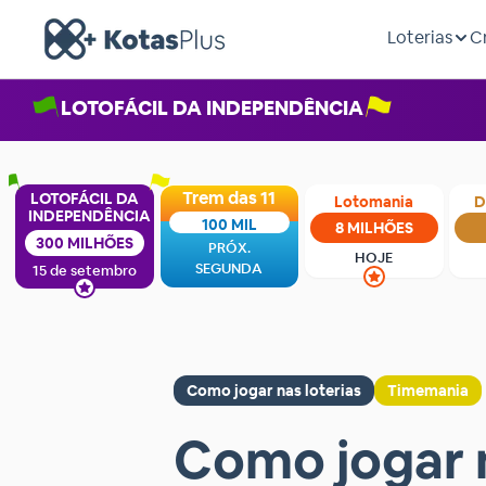
Loterias
C
LOTOFÁCIL DA INDEPENDÊNCIA
Trem das 11
LOTOFÁCIL DA
Lotomania
D
INDEPENDÊNCIA
100 MIL
8 MILHÕES
300 MILHÕES
PRÓX.
HOJE
SEGUNDA
15 de setembro
Como jogar nas loterias
Timemania
Como jogar 