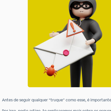
Antes de seguir qualquer “truque” como esse, é importante
Por isso, neste artigo, te explicaremos mais sobre os esq