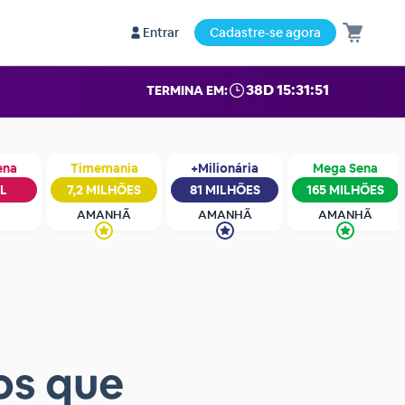
Entrar
Cadastre-se agora
38D 15:31:50
TERMINA EM:
ena
Timemania
+Milionária
Mega Sena
IL
7,2 MILHÕES
81 MILHÕES
165 MILHÕES
AMANHÃ
AMANHÃ
AMANHÃ
os que