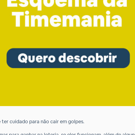
 ter cuidado para não cair em golpes.
uemas para ganhar na loteria, se eles funcionam, além de al