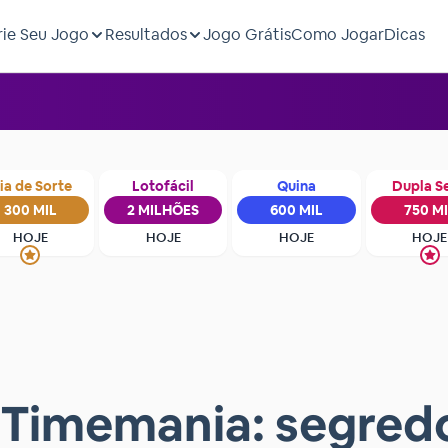
rie Seu Jogo
Resultados
Jogo Grátis
Como Jogar
Dicas
ia de Sorte
Lotofácil
Quina
Dupla S
300 MIL
2 MILHÕES
600 MIL
750 M
HOJE
HOJE
HOJE
HOJE
Timemania: segred