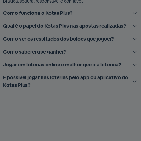
prática, segura, responsável e confiável.
Como funciona o Kotas Plus?
Qual é o papel do Kotas Plus nas apostas realizadas?
Como ver os resultados dos bolões que joguei?
Como saberei que ganhei?
Jogar em loterias online é melhor que ir à lotérica?
É possível jogar nas loterias pelo app ou aplicativo do
Kotas Plus?