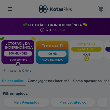
LOTOFÁCIL DA INDEPENDÊNCIA
37D 19:56:53
LOTOFÁCIL DA
Timemania
Trem das 11
INDEPENDÊNCIA
7,2 MILHÕES
300 MILHÕES
100 MIL
HOJE
15 de setembro
PRÓX. SEGUNDA
Loterias Online
Bolões online
Como jogar nas loterias?
Como apostar online?
Filtros rápidos:
Mais Premiados
Mais Estratégico