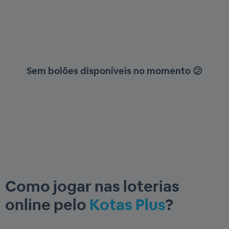
Sem bolões disponíveis no momento 😕
Como jogar nas loterias
online pelo
Kotas Plus
?