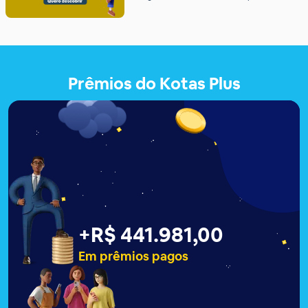
bolão do Dia de Sorte! Quem costuma jogar
no Kotas Plus sabe que somos um site pé-
quente. Dessa vez, um bolão que custou
apenas R$5 aos usuários levou o prêmio de 6
pontos no […]
Prêmios do Kotas Plus
+
R$ 441.983,00
Em prêmios pagos