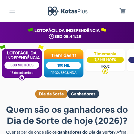
LOTOFÁCIL DA INDEPENDÊNCIA
38D 05:44:29
LOTOFÁCIL DA
Timemania
Trem das 11
INDEPENDÊNCIA
7,2 MILHÕES
300 MILHÕES
100 MIL
HOJE
15 de setembro
PRÓX. SEGUNDA
Dia de Sorte
Ganhadores
Quem são os ganhadores do
Dia de Sorte de hoje (2026)?
Quer saber de onde são os
ganhadores do Dia da Sorte
? Afinal,