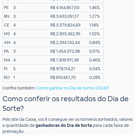
PE
3
R$ 4.164.857,50
1.46%
RN
3
R$ 3.633.051,17
1.27%
CE
4
R$ 3.379.824,69
1.18%
MS
4
R$ 2.903.362,95
1.02%
AM
4
R$ 2.394.742,44
0.84%
PA
3
R$ 1.454.372,98
0.51%
MA
4
R$ 1.309.911,38
0.46%
PI
5
R$ 978.114,21
0.34%
RO
1
R$ 810.651,70
0.28%
Confira também:
Como ganhar no Dia de Sorte (2024)?
Como conferir os resultados do Dia de
Sorte?
Pelo site da Caixa, você consegue ver os números sorteados, valores
e quantidade de
ganhadores do Dia de Sorte
para cada faixa de
premiação.