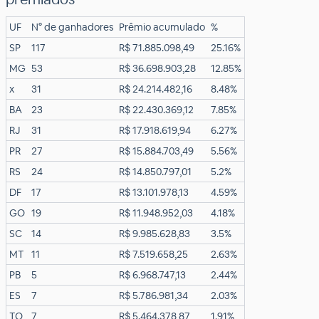
UF
N° de ganhadores
Prêmio acumulado
%
SP
117
R$ 71.885.098,49
25.16%
MG
53
R$ 36.698.903,28
12.85%
x
31
R$ 24.214.482,16
8.48%
BA
23
R$ 22.430.369,12
7.85%
RJ
31
R$ 17.918.619,94
6.27%
PR
27
R$ 15.884.703,49
5.56%
RS
24
R$ 14.850.797,01
5.2%
DF
17
R$ 13.101.978,13
4.59%
GO
19
R$ 11.948.952,03
4.18%
SC
14
R$ 9.985.628,83
3.5%
MT
11
R$ 7.519.658,25
2.63%
PB
5
R$ 6.968.747,13
2.44%
ES
7
R$ 5.786.981,34
2.03%
TO
7
R$ 5.464.378,87
1.91%