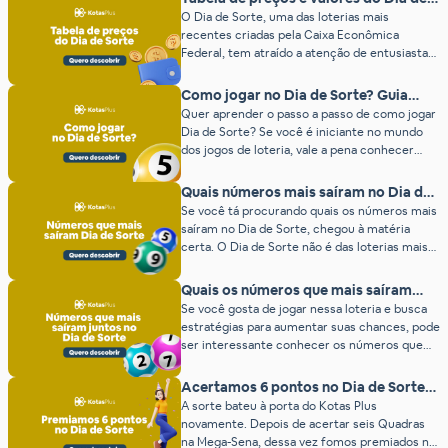
Sorte (2026)
O Dia de Sorte, uma das loterias mais
recentes criadas pela Caixa Econômica
Federal, tem atraído a atenção de entusiastas
do jogo não apenas pela promessa de prêmios
milionários, mas também pela facilidade de
Como jogar no Dia de Sorte? Guia
ganhar e pelo preço do Dia de Sorte, sendo
completo atualizado
Quer aprender o passo a passo de como jogar
um dos mais baixos entre as modalidades. Se
Dia de Sorte? Se você é iniciante no mundo
você está começando agora […]
dos jogos de loteria, vale a pena conhecer
essa modalidade de aposta e garantir a sua
chance de ganhar ótimos prêmios! Por isso,
Quais números mais saíram no Dia de
para mais informações sobre o Dia de Sorte,
Sorte? (2026)
Se você tá procurando quais os números mais
como funciona, dias de sorteio, entre […]
saíram no Dia de Sorte, chegou à matéria
certa. O Dia de Sorte não é das loterias mais
antigas. O primeiro sorteio foi apenas em
2018. Mas, apesar disso, já é possível saber
Quais os números que mais saíram
pelos sorteios quais são os os números que
juntos no Dia de Sorte?
Se você gosta de jogar nessa loteria e busca
mais saíram no Dia de Sorte. […]
estratégias para aumentar suas chances, pode
ser interessante conhecer os números que
mais saíram juntos no Dia de Sorte. O Dia de
Sorte tem uma mecânica única entre as
Acertamos 6 pontos no Dia de Sorte
loterias brasileiras. O jogador escolhe entre 7
no Kotas Plus!
A sorte bateu à porta do Kotas Plus
e 15 números, além de um Mês da Sorte, que
novamente. Depois de acertar seis Quadras
[…]
na Mega-Sena, dessa vez fomos premiados no