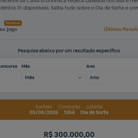
a recente da Caixa Econômica Federal baseada nos dias e mes
 dentre 31 disponíveis. Saiba tudo sobre o Dia de Sorte e com
Em breve
Seu Jogo
Últimos Resul
Pesquise abaixo por um resultado específico
concurso
Mês
Ano
Mês
Ano
Sorteio
Concurso
Loteria
05/08/2026
1264
Dia de Sorte
R$ 300.000,00