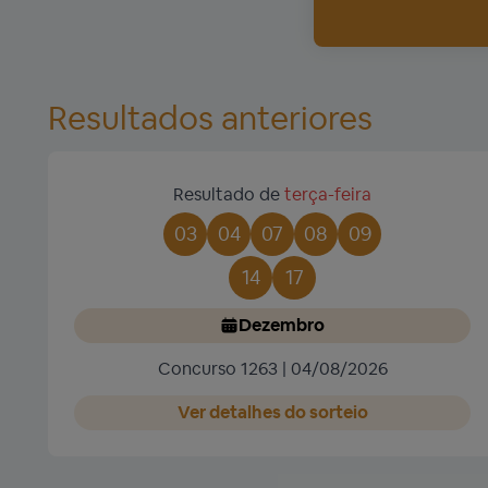
Resultados anteriores
Resultado de
terça-feira
03
04
07
08
09
14
17
Dezembro
Concurso 1263 | 04/08/2026
Ver detalhes do sorteio