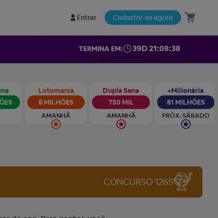
Entrar
Cadastre-se agora
39D 21:08:36
TERMINA EM:
ena
Lotomania
Dupla Sena
+Milionária
HÕES
8 MILHÕES
750 MIL
81 MILHÕES
AMANHÃ
AMANHÃ
PRÓX. SÁBADO
CONCURSO 1265