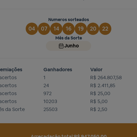
Numeros sorteados
04
07
14
16
19
20
22
Mês da Sorte
Junho
remiações
Ganhadores
Valor
acertos
1
R$ 264.807,58
acertos
24
R$ 2.411,85
acertos
972
R$ 25,00
acertos
10203
R$ 5,00
ês da Sorte
25503
R$ 2,50
Arrecadação total:
R$ 947.050,00