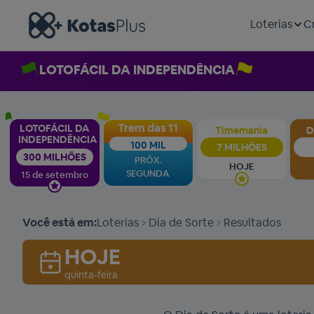
Loterias
C
LOTOFÁCIL DA INDEPENDÊNCIA
Trem das 11
LOTOFÁCIL DA
Timemania
D
INDEPENDÊNCIA
100 MIL
7 MILHÕES
300 MILHÕES
PRÓX.
HOJE
SEGUNDA
15 de setembro
Você está em:
Loterias
Dia de Sorte
Resultados
HOJE
quinta-feira