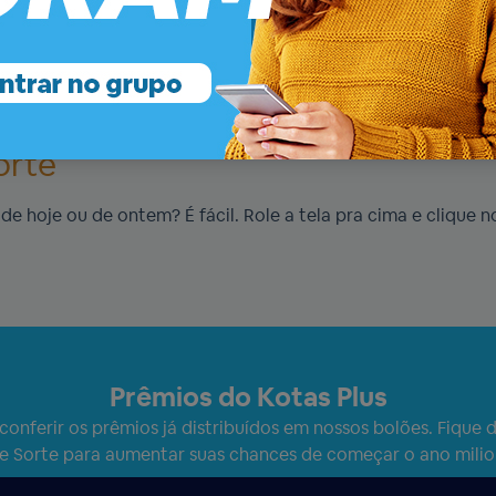
te.
acionais e os concursos podem ser
i no Kotas Plus para conferir o
eto.
orte
e hoje ou de ontem? É fácil. Role a tela pra cima e clique n
Prêmios do Kotas Plus
 conferir os prêmios já distribuídos em nossos bolões. Fique d
e Sorte para aumentar suas chances de começar o ano milio