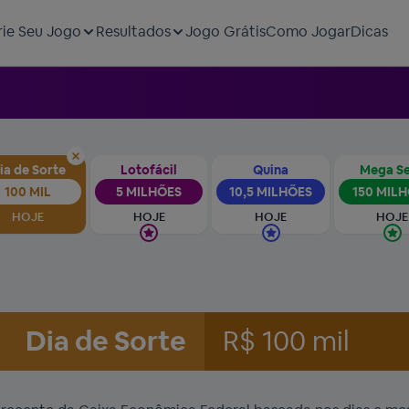
rie Seu Jogo
Resultados
Jogo Grátis
Como Jogar
Dicas
ia de Sorte
Lotofácil
Quina
Mega S
100 MIL
5 MILHÕES
10,5 MILHÕES
150 MIL
HOJE
HOJE
HOJE
HOJE
Dia de Sorte
R$ 100 mil