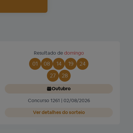
Resultado de
domingo
01
08
14
19
24
27
28
Outubro
Concurso 1261 | 02/08/2026
Ver detalhes do sorteio