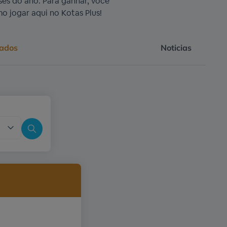
es do ano. Para ganhar, você
o jogar aqui no Kotas Plus!
tados
Noticias