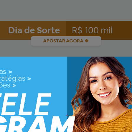
Dia de Sorte
R$ 100 mil
APOSTAR AGORA 🍀
te
, concurso 1264.
eio? Essas foram as dezenas premiadas na Dia de Sorte do con
08/2026, às 20h (horário de Brasília). Caso não tenha sido 
lão online disponível!
Dia de Sorte?
20h (Horário de Brasília), no Espaço da
nós publicamos em nosso site os números