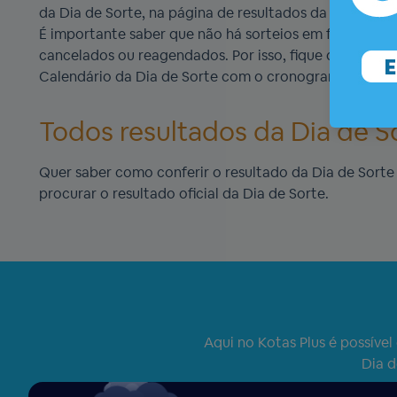
da Dia de Sorte, na página de resultados da Dia de Sor
É importante saber que não há sorteios em feriados n
cancelados ou reagendados. Por isso, fique de olho aqu
Calendário da Dia de Sorte com o cronograma compl
Todos resultados da Dia de S
Quer saber como conferir o resultado da Dia de Sorte d
procurar o resultado oficial da Dia de Sorte.
Aqui no Kotas Plus é possível
Dia d