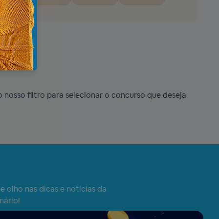
o nosso filtro para selecionar o concurso que deseja
e olho nas dicas e notícias da
nário!