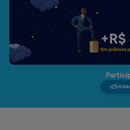
+
R$
Em prêmios 
Partic
ENTRA