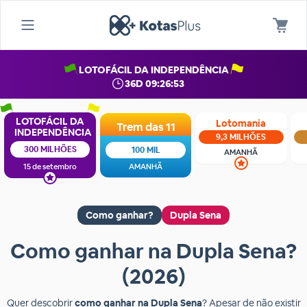
LOTOFÁCIL DA INDEPENDÊNCIA
36D 09:26:53
LOTOFÁCIL DA
Lotomania
Trem das 11
INDEPENDÊNCIA
9,3 MILHÕES
300 MILHÕES
100 MIL
AMANHÃ
15 de setembro
AMANHÃ
Como ganhar?
Dupla Sena
Como ganhar na Dupla Sena?
(2026)
Quer descobrir
como ganhar na Dupla Sena
? Apesar de não existir