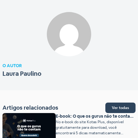
O AUTOR
Laura Paulino
Artigos relacionados
Ver todas
E-book: O que os gurus não te contam
sobre as loterias
No e-book do site Kotas Plus, disponível
gratuitamente para download, você
encontrará 5 dicas matematicamente