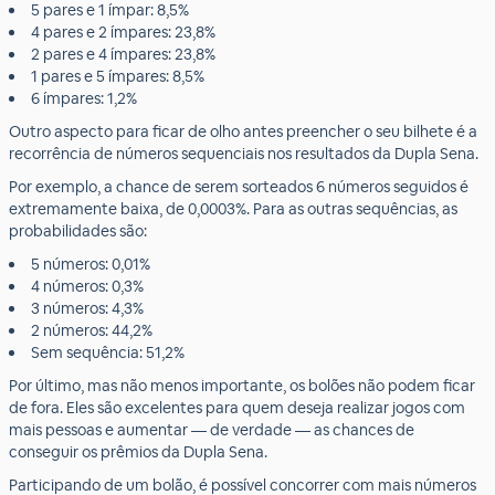
5 pares e 1 ímpar: 8,5%
4 pares e 2 ímpares: 23,8%
2 pares e 4 ímpares: 23,8%
1 pares e 5 ímpares: 8,5%
6 ímpares: 1,2%
Outro aspecto para ficar de olho antes preencher o seu bilhete é a
recorrência de números sequenciais nos resultados da Dupla Sena.
Por exemplo, a chance de serem sorteados 6 números seguidos é
extremamente baixa, de 0,0003%. Para as outras sequências, as
probabilidades são:
5 números: 0,01%
4 números: 0,3%
3 números: 4,3%
2 números: 44,2%
Sem sequência: 51,2%
Por último, mas não menos importante, os bolões não podem ficar
de fora. Eles são excelentes para quem deseja realizar jogos com
mais pessoas e aumentar — de verdade — as chances de
conseguir os prêmios da Dupla Sena.
Participando de um bolão, é possível concorrer com mais números