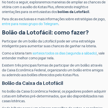
No texto a seguir, exploraremos maneiras de ampliar as chances de
vitória com o auxílio do Kotas Plus, oferecendo insights e
orientações para os entusiastas dos
bolões da Lotofácil
.
Para dicas exclusivas e mais informações sobre estratégias de jogo,
entre para nosso grupo do Telegram
.
Bolão da Lotofácil: como fazer?
Participar de um bolão da Lotofácil pode ser uma estratégia
inteligente para aumentar suas chances de ganhar na loteria.
Como a loteria tem
sorteios todos os dias (segunda a sábado)
, vale
entender melhor como jogar nela.
Existem três principais formas de participar de um bolão: através
da Caixa Econômica Federal, organizando um bolão entre amigos
ou aderindo aos bolões oferecidos pelo Kotas Plus.
Bolão da Caixa da Lotofácil
No bolão da Caixa Econômica Federal, os jogadores podem adquirir
cotas em bilhetes pré-determinados, que são disponibilizados nas
casas lotéricas.