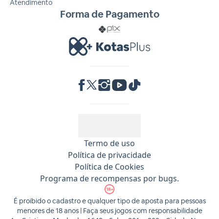
Atendimento
Forma de Pagamento
RA 1000
Termo de uso
Política de privacidade
Política de Cookies
Programa de recompensas por bugs.
É proibido o cadastro e qualquer tipo de aposta para pessoas
menores de 18 anos | Faça seus jogos com responsabilidade