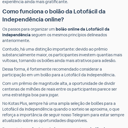
experiência ainda mais gratificante.
Como funciona o bolão da Lotofácil da
Independência online?
Os passos para organizar um
bolão online da Lotofácil da
Independência
seguem os mesmos princípios delineados
anteriormente.
Contudo, há uma distinção importante: devido ao prêmio
substancialmente maior, os participantes investem quantias mais
vultosas, tornando os bolões ainda mais atrativos para adesão.
Dessa forma, é fortemente recomendado considerar a
participação em um bolão para a Lotofácil da Independência.
Com um prêmio de magnitude alta, a oportunidade de dividir
centenas de milhões de reais entre os participantes parece ser
uma estratégia boa para jogar.
No Kotas Plus, sempre há uma ampla seleção de bolões para a
Lotofácil da Independência quando o sorteio se aproxima, o que
reforça a importância de seguir nosso Telegram para estar sempre
atualizado sobre as oportunidades disponíveis.