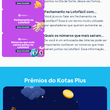
pontos no Dia de Sorte, dessa vez fomos
generosas, […]
premiados no bolão da Lotofácil e acertamos
14 pontos! Quem joga no Kotas Plus sabe que
Fechamento na Lotofácil com
somos muuuito pé-quentes. O bolão vencedor
garantia de prêmio!
Você já ouviu falar em fechamento na
custou apenas R$10 aos usuários e levou o […]
Lotofácil? Esse é um termo muito utilizado
por apostadores que querem aumentar as
chances de ganhar prêmios, usando
estratégias inteligentes para reduzir a
Quais os números que mais saíram
quantidade de apostas necessárias. Com as
juntos na Lotofácil?
Se você é um entusiasta das loterias pode ser
técnicas certas, é possível montar jogos
importante conhecer os números que mais
otimizados que eliminam repetições e
saíram juntos na Lotofácil. Essa informação
potencializam suas chances de acerto —
pode ser valiosa na hora de montar suas
mesmo investindo […]
apostas. Além disso, participar de bolões
confiáveis, como os oferecidos pelo Kotas
Plus, pode potencializar suas oportunidades
de ganho. Clique aqui e veja os bolões
disponíveis […]
Prêmios do Kotas Plus