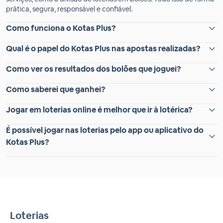
prática, segura, responsável e confiável.
Como funciona o Kotas Plus?
Qual é o papel do Kotas Plus nas apostas realizadas?
Como ver os resultados dos bolões que joguei?
Como saberei que ganhei?
Jogar em loterias online é melhor que ir à lotérica?
É possível jogar nas loterias pelo app ou aplicativo do
Kotas Plus?
Loterias