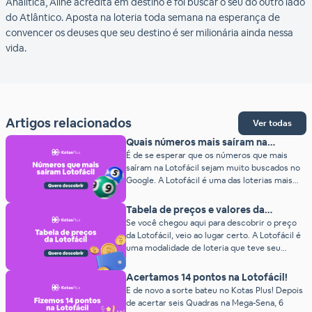
Analítica, Aline acredita em destino e foi buscar o seu do outro lado
do Atlântico. Aposta na loteria toda semana na esperança de
convencer os deuses que seu destino é ser milionária ainda nessa
vida.
Artigos relacionados
Ver todas
Quais números mais saíram na
Lotofácil? (2026)
É de se esperar que os números que mais
saíram na Lotofácil sejam muito buscados no
Google. A Lotofácil é uma das loterias mais
populares do país, com centenas de
apostadores tentando a sorte todos os dias.
Tabela de preços e valores da
E, justamente por ter uma frequência diária,
Lotofácil (2026)
Se você chegou aqui para descobrir o preço
são muitos sorteios ao longo dos anos! Isso
da Lotofácil, veio ao lugar certo. A Lotofácil é
quer dizer que […]
uma modalidade de loteria que teve seu
primeiro concurso em 2003, pela Caixa
Econômica Federal. Desde então, o jogo se
Acertamos 14 pontos na Lotofácil!
tornou uma febre entre os apostadores
E de novo a sorte bateu no Kotas Plus! Depois
brasileiros, devido aos prêmios incríveis e
de acertar seis Quadras na Mega-Sena, 6
facilidade de jogar. Além das premiações