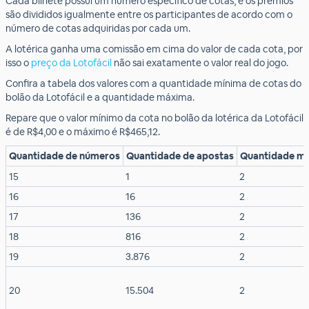
Cada bilhete possui um número específico de cotas, e os prêmios
são divididos igualmente entre os participantes de acordo com o
número de cotas adquiridas por cada um.
A lotérica ganha uma comissão em cima do valor de cada cota, por
isso o
preço da Lotofácil
não sai exatamente o valor real do jogo.
Confira a tabela dos valores com a quantidade mínima de cotas do
bolão da Lotofácil e a quantidade máxima.
Repare que o valor mínimo da cota no bolão da lotérica da Lotofácil
é de R$4,00 e o máximo é R$465,12.
Quantidade de números
Quantidade de apostas
Quantidade mí
15
1
2
16
16
2
17
136
2
18
816
2
19
3.876
2
20
15.504
2