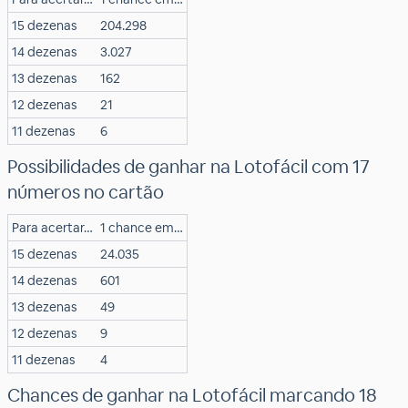
15 dezenas
204.298
14 dezenas
3.027
13 dezenas
162
12 dezenas
21
11 dezenas
6
Possibilidades de ganhar na Lotofácil com 17
números no cartão
Para acertar…
1 chance em…
15 dezenas
24.035
14 dezenas
601
13 dezenas
49
12 dezenas
9
11 dezenas
4
Chances de ganhar na Lotofácil marcando 18