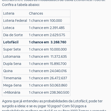
Confira a tabela abaixo:
Loteria
Chances
Loteria Federal
1 chance em 100.000
Loteca
1 chance em 2.391.485
Dia de Sorte
1 chance em 2.629.575
Lotofácil
1 chance em 3.268.760
Super Sete
1 chance em 10.000.000
Lotomania
1 chance em 11.372.635
Dupla Sena
1 chance em 15.890.700
Quina
1 chance em 24.040.016
Timemania
1 chance em 26.472.637
Mega-Sena
1 chance em 50.063.860
+Milionária
1 chance em 238.360.500
Agora que já entendeu as probabilidades da Lotofácil, pode ter
surgido a ideia: e se eu jogar 10 jogos? Com 50 jogos a