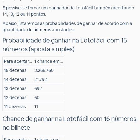
É possível se tornar um ganhador da Lotofácil também acertando
14, 13, 12 ou 11 pontos.
Abaixo, listaremos as probabilidades de ganhar de acordo com a
quantidade de números apostados:
Probabilidade de ganhar na Lotofácil com 15
números (aposta simples)
Para acertar…
1 chance em…
15 dezenas
3.268.760
14 dezenas
21.792
13 dezenas
692
12 dezenas
60
11 dezenas
11
Chance de ganhar na Lotofácil com 16 números
no bilhete
Para acertar…
1 chance em…