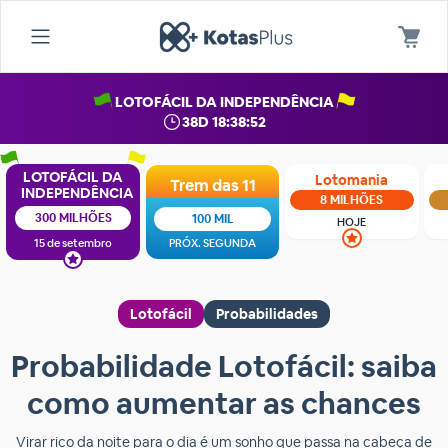
LOTOFÁCIL DA INDEPENDÊNCIA
38D 18:38:51
LOTOFÁCIL DA
Lotomania
Trem das 11
INDEPENDÊNCIA
8 MILHÕES
300 MILHÕES
100 MIL
HOJE
15 de setembro
PRÓX. SEGUNDA
Lotofácil
Probabilidades
Probabilidade Lotofácil: saiba
como aumentar as chances
Virar rico da noite para o dia é um sonho que passa na cabeça de