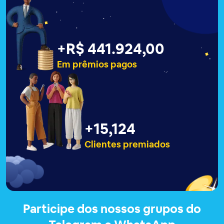
+
R$ 441.927,00
Em prêmios pagos
+
15,127
Clientes premiados
Participe dos nossos grupos do