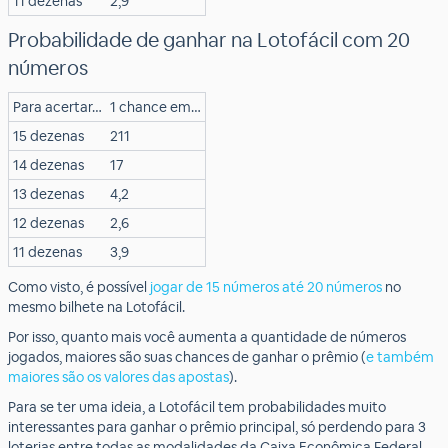
11 dezenas
2,9
Probabilidade de ganhar na Lotofácil com 20
números
Para acertar…
1 chance em…
15 dezenas
211
14 dezenas
17
13 dezenas
4,2
12 dezenas
2,6
11 dezenas
3,9
Como visto, é possível
jogar de 15 números até 20 números
no
mesmo bilhete na Lotofácil.
Por isso, quanto mais você aumenta a quantidade de números
jogados, maiores são suas chances de ganhar o prêmio (
e também
maiores são os valores das apostas
).
Para se ter uma ideia, a Lotofácil tem probabilidades muito
interessantes para ganhar o prêmio principal, só perdendo para 3
loterias entre todas as modalidades da Caixa Econômica Federal.