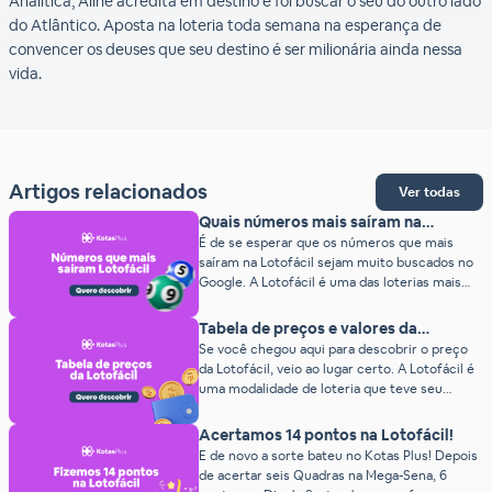
Analítica, Aline acredita em destino e foi buscar o seu do outro lado
do Atlântico. Aposta na loteria toda semana na esperança de
convencer os deuses que seu destino é ser milionária ainda nessa
vida.
Artigos relacionados
Ver todas
Quais números mais saíram na
Lotofácil? (2026)
É de se esperar que os números que mais
saíram na Lotofácil sejam muito buscados no
Google. A Lotofácil é uma das loterias mais
populares do país, com centenas de
apostadores tentando a sorte todos os dias.
Tabela de preços e valores da
E, justamente por ter uma frequência diária,
Lotofácil (2026)
Se você chegou aqui para descobrir o preço
são muitos sorteios ao longo dos anos! Isso
da Lotofácil, veio ao lugar certo. A Lotofácil é
quer dizer que […]
uma modalidade de loteria que teve seu
primeiro concurso em 2003, pela Caixa
Econômica Federal. Desde então, o jogo se
Acertamos 14 pontos na Lotofácil!
tornou uma febre entre os apostadores
E de novo a sorte bateu no Kotas Plus! Depois
brasileiros, devido aos prêmios incríveis e
de acertar seis Quadras na Mega-Sena, 6
facilidade de jogar. Além das premiações