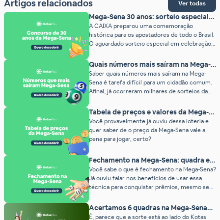
Artigos relacionados
Ver todas
Mega-Sena 30 anos: sorteio especial
de R$200 milhões
A CAIXA preparou uma comemoração
histórica para os apostadores de todo o Brasil.
O aguardado sorteio especial em celebração
aos 30 anos da Mega-Sena (concurso 3010)
promete pagar um prêmio estimado em R$
Quais números mais saíram na Mega-
200 milhões. O grande diferencial deste
Sena? (2026)
Saber quais números mais saíram na Mega-
concurso? O prêmio não acumula! Abaixo,
Sena é tarefa difícil para um cidadão comum.
detalhamos tudo o que você precisa saber
Afinal, já ocorreram milhares de sorteios da
sobre as regras, […]
loteria até hoje. A Mega-Sena é uma das
loterias mais populares do país e milhares de
Tabela de preços e valores da Mega-
pessoas jogam todas as semanas na
Sena (2026)
Você provavelmente já ouviu dessa loteria e
esperança de ganhar seu prêmio milionário.
quer saber de o preço da Mega-Sena vale a
Mas você sabe quais números mais […]
pena para jogar, certo?
Fechamento na Mega-Sena: quadra e
quina garantidas!
Você sabe o que é fechamento na Mega-Sena?
Já ouviu falar nos benefícios de usar essa
técnica para conquistar prêmios, mesmo sem
acertar a Sena? Se ainda tem dúvidas, este
conteúdo vai te ajudar a entender como
Acertamos 6 quadras na Mega-Sena
funciona e por que vale a pena apostar com
2823
É, parece que a sorte está ao lado do Kotas