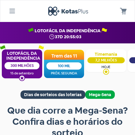
LOTOFÁCIL DA INDEPENDÊNCIA
37D 20:55:03
LOTOFÁCIL DA
Timemania
Trem das 11
INDEPENDÊNCIA
7,2 MILHÕES
300 MILHÕES
100 MIL
HOJE
15 de setembro
PRÓX. SEGUNDA
Dias de sorteios das loterias
Mega-Sena
Que dia corre a Mega-Sena?
Confira dias e horários do
sorteio