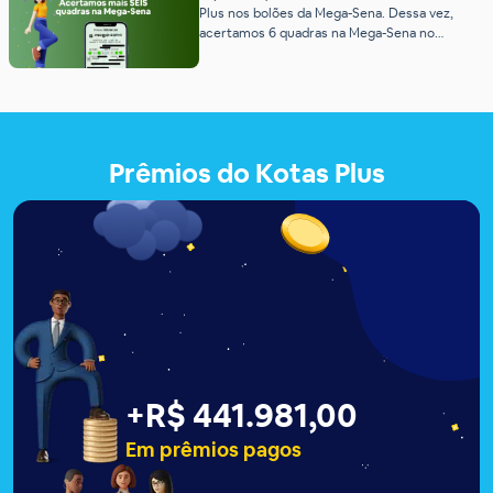
inteligência nessa loteria. Antes disso, entre
Plus nos bolões da Mega-Sena. Dessa vez,
para nossos grupos […]
acertamos 6 quadras na Mega-Sena no
concurso 2823 e pagamos muitos prêmios!
Para quem adquiriu o bolão de apenas R$15, o
sonho de ganhar uma bela grana passou bem
pertinho! Isso porque acertamos 6 quadras no
concurso 2823 […]
Prêmios do Kotas Plus
+
R$ 441.983,00
Em prêmios pagos