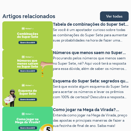
Artigos relacionados
Ver todas
Tabela de combinações do Super Sete:
confira as possibilidades
Se você é um apostador curioso sobre todas
as combinações do Super Sete para aumentar
suas probabilidades na hora de fazer uma
apostas, está no lugar certo. Por aqui você vai
encontrar conteúdo sobre estatísticas e
Números que menos saem no Super
curiosidades das loterias para ajudar você a
Sete (ranking atualizado)
Procurando pelos números que menos saem
entender melhor os padrões de sorteio.
no Super Sete, né? Aqui você terá a resposta
Nossa plataforma é um ambiente seguro […]
para essa dúvida, além de saber os números
que menos saíram por ano. O Super Sete é
uma loteria recente e com funcionamento
Esquema do Super Sete: segredos que
diferente das demais, porque os números são
ninguém conta (2026)
Será que existe algum esquema do Super Sete
sorteados por cada coluna. E aqui vai uma dica
para acertar os números e levar os prêmios
inicial: […]
com 100% de certeza? Descubra a resposta
neste artigo!
Como jogar na Mega da Virada?
(2026)
Entenda como jogar na Mega da Virada, preço
das apostas e principais maneiras de fazer a
sua fezinha de final de ano. Saiba mais!