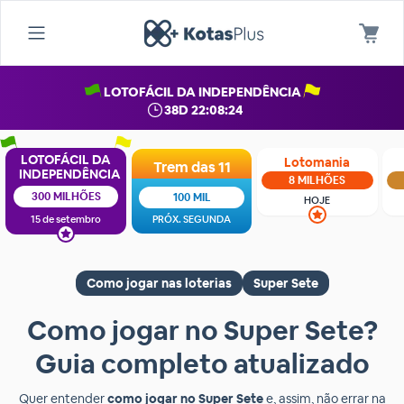
LOTOFÁCIL DA INDEPENDÊNCIA
38D 22:08:24
LOTOFÁCIL DA
Lotomania
Trem das 11
INDEPENDÊNCIA
8 MILHÕES
300 MILHÕES
100 MIL
HOJE
15 de setembro
PRÓX. SEGUNDA
Como jogar nas loterias
Super Sete
Como jogar no Super Sete?
Guia completo atualizado
Quer entender
como jogar no Super Sete
e, assim, não errar na