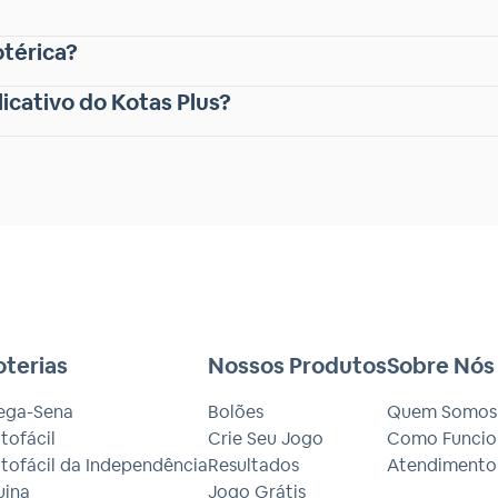
otérica?
licativo do Kotas Plus?
oterias
Nossos Produtos
Sobre Nós
ega-Sena
Bolões
Quem Somos
tofácil
Crie Seu Jogo
Como Funcio
tofácil da Independência
Resultados
Atendimento
uina
Jogo Grátis