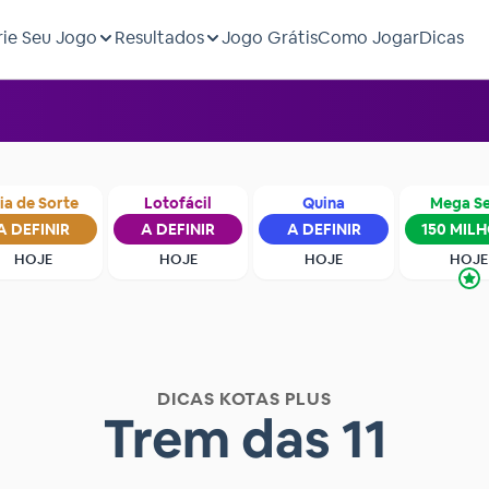
rie Seu Jogo
Resultados
Jogo Grátis
Como Jogar
Dicas
ia de Sorte
Lotofácil
Quina
Mega S
A DEFINIR
A DEFINIR
A DEFINIR
150 MIL
HOJE
HOJE
HOJE
HOJE
DICAS KOTAS PLUS
Trem das 11