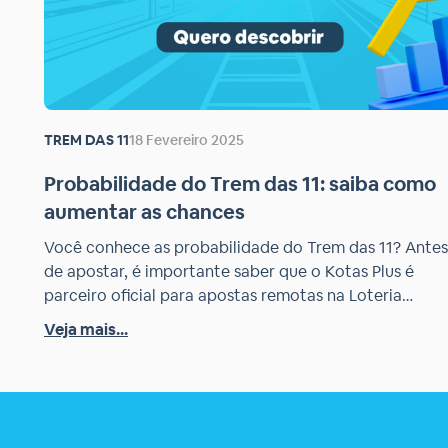
TREM DAS 11
18 Fevereiro 2025
Probabilidade do Trem das 11: saiba como
aumentar as chances
Você conhece as probabilidade do Trem das 11? Antes
de apostar, é importante saber que o Kotas Plus é
parceiro oficial para apostas remotas na Loteria
Mineira. Fatores como a quantidade de jogos criados 
Veja mais...
as regras específicas do sorteio influenciam
diretamente nas suas chances. Por exemplo, no Trem
das 11, é possível ganhar o prêmio […]