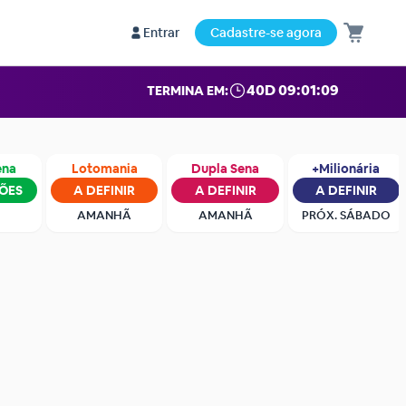
Entrar
Cadastre-se agora
40D 09:01:08
TERMINA EM:
ena
Lotomania
Dupla Sena
+Milionária
HÕES
A DEFINIR
A DEFINIR
A DEFINIR
AMANHÃ
AMANHÃ
PRÓX. SÁBADO