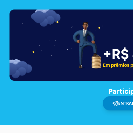
+
R$
Em prêmios 
Partic
ENTRA