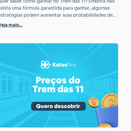
Quer saber como ganhar no Trem das 11? Embora não
exista uma fórmula garantida para ganhar, algumas
estratégias podem aumentar suas probabilidades de
acerto! Neste artigo, explicamos como funciona essa
Veja mais...
loteria, as chances de vitória e maneiras inteligentes
de apostar, como os bolões do Kotas Plus, que é a
plataforma parceira oficial da Loteria Mineira. […]