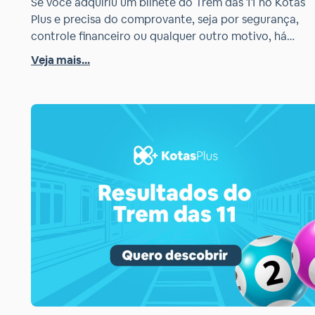
Se você adquiriu um bilhete do Trem das 11 no Kotas
Plus e precisa do comprovante, seja por segurança,
controle financeiro ou qualquer outro motivo, há
algumas maneiras de obtê-lo. Neste artigo, explicamo
Veja mais...
como você pode receber seu comprovante
digitalmente ou, se preferir, solicitar uma cópia física.
Comprovante digital A maneira mais rápida e prática
[…]