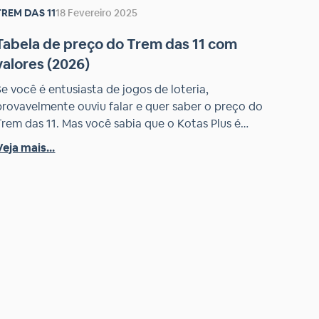
TREM DAS 11
18 Fevereiro 2025
Tabela de preço do Trem das 11 com
valores (2026)
Se você é entusiasta de jogos de loteria,
provavelmente ouviu falar e quer saber o preço do
Trem das 11. Mas você sabia que o Kotas Plus é
parceiro oficial da Loteria Mineira? Este jogo tem
Veja mais...
conquistado muitos apostadores devido às suas
características únicas e oportunidades de premiação.
E há uma novidade: além dos postos […]