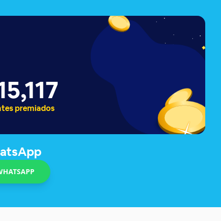
15,127
ntes premiados
hatsApp
WHATSAPP