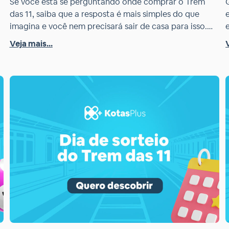
Se você está se perguntando onde comprar o Trem
das 11, saiba que a resposta é mais simples do que
imagina e você nem precisará sair de casa para isso.
s
Com o Kotas Plus, parceiro oficial da Loteria Mineira,
Veja mais...
você pode adquirir seus bilhetes de forma remota.
Confira agora clicando aqui os bolões que temos no ar
para […]