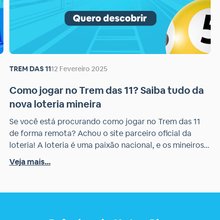
TREM DAS 11
12 Fevereiro 2025
Como jogar no Trem das 11? Saiba tudo da
nova loteria mineira
Se você está procurando como jogar no Trem das 11
de forma remota? Achou o site parceiro oficial da
loteria! A loteria é uma paixão nacional, e os mineiros
e
agora têm mais um motivo para se animar: o Trem das
Veja mais...
11, a nova loteria exclusiva de Minas Gerais. Com
sorteios semanais e premiações atrativas, essa
modalidade […]