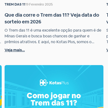
TREM DAS 11
19 Fevereiro 2025
Que dia corre o Trem das 11? Veja data do
sorteio em 2026
O Trem das 11 é uma excelente opção para quem é de
Minas Gerais e busca boas chances de ganhar e
a
prêmios atrativos. E aqui, no Kotas Plus, somos o
o
parceiro oficial para apostas remotas e você vai saber
Veja mais...
do sorteio do Trem das 11. Por ser uma loteria nova,
muitas pessoas não sabem a […]