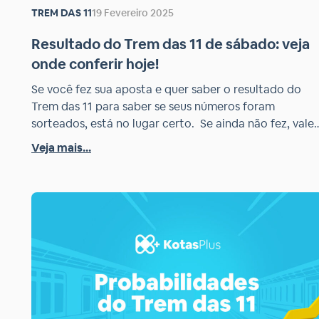
TREM DAS 11
19 Fevereiro 2025
Resultado do Trem das 11 de sábado: veja
onde conferir hoje!
Se você fez sua aposta e quer saber o resultado do
Trem das 11 para saber se seus números foram
sorteados, está no lugar certo. Se ainda não fez, vale 
pena ver os bolões que temos abertos nesse moment
Veja mais...
no nosso site, pois o Kotas Plus é o parceiro oficial da
Loteria Mineira para […]