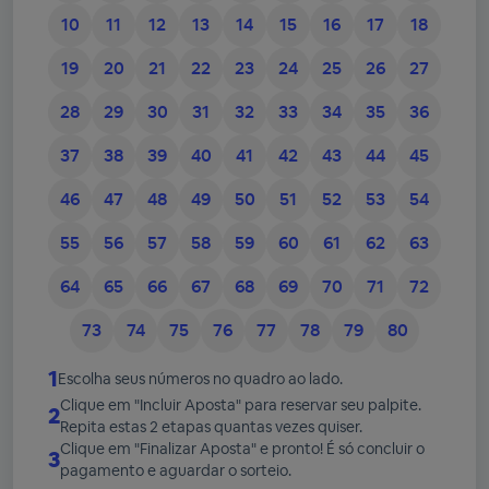
10
11
12
13
14
15
16
17
18
19
20
21
22
23
24
25
26
27
28
29
30
31
32
33
34
35
36
37
38
39
40
41
42
43
44
45
46
47
48
49
50
51
52
53
54
55
56
57
58
59
60
61
62
63
64
65
66
67
68
69
70
71
72
73
74
75
76
77
78
79
80
1
Escolha seus números no quadro ao lado.
Clique em "Incluir Aposta" para reservar seu palpite.
2
Repita estas 2 etapas quantas vezes quiser.
Clique em "Finalizar Aposta" e pronto! É só concluir o
3
pagamento e aguardar o sorteio.