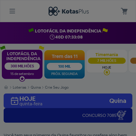
LOTOFÁCIL DA INDEPENDÊNCIA
40D 07:33:07
LOTOFÁCIL DA
Timemania
Trem das 11
INDEPENDÊNCIA
7 MILHÕES
300 MILHÕES
100 MIL
HOJE
15 de setembro
PRÓX. SEGUNDA
Loterias
Quina
Crie Seu Jogo
HOJE
Quina
quinta-feira
CONCURSO 7085
Você tem seus números da Quina favoritos ou prefere algo bem