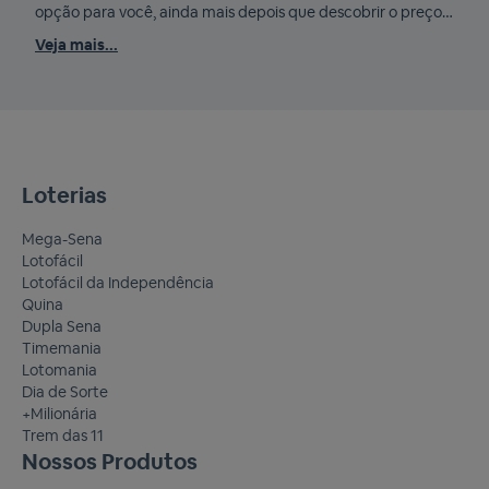
opção para você, ainda mais depois que descobrir o preço
núme
da Quina. A Quina é uma das loterias mais populares do
Mui
Veja mais...
Veja
Brasil e oferece a chance de ganhar prêmios incríveis todos
têm 
os dias. O […]
res
cria
Loterias
Mega-Sena
Lotofácil
Lotofácil da Independência
Quina
Dupla Sena
Timemania
Lotomania
Dia de Sorte
+Milionária
Trem das 11
Nossos Produtos